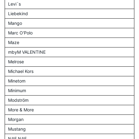
Levi´s
Liebekind
Mango
Marc O'Polo
Maze
mbyM VALENTINE
Melrose
Michael Kors
Minetom
Minimum
Modström
More & More
Morgan
Mustang
NAF NAF