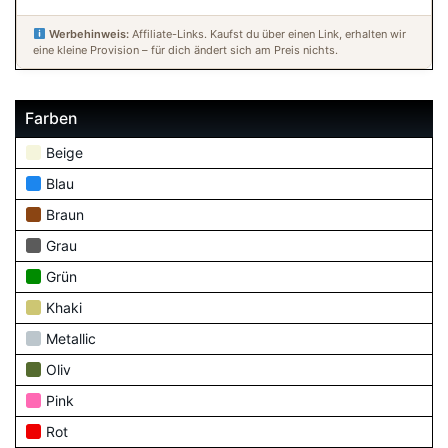
Werbehinweis:
Affiliate-Links. Kaufst du über einen Link, erhalten wir
eine kleine Provision – für dich ändert sich am Preis nichts.
Farben
Beige
Blau
Braun
Grau
Grün
Khaki
Metallic
Oliv
Pink
Rot