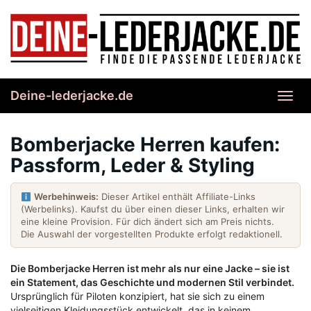
Skip
to
main
content
Deine-lederjacke.de
Toggl
navig
Bomberjacke Herren kaufen:
Passform, Leder & Styling
Werbehinweis:
Dieser Artikel enthält Affiliate-Links
(Werbelinks). Kaufst du über einen dieser Links, erhalten wir
eine kleine Provision. Für dich ändert sich am Preis nichts.
Die Auswahl der vorgestellten Produkte erfolgt redaktionell.
Die Bomberjacke Herren ist mehr als nur eine Jacke – sie ist
ein Statement, das Geschichte und modernen Stil verbindet.
Ursprünglich für Piloten konzipiert, hat sie sich zu einem
vielseitigen Kleidungsstück entwickelt, das in keinem