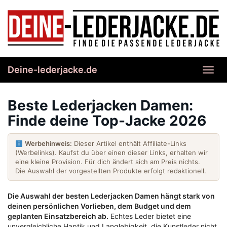
Skip
to
main
content
Deine-lederjacke.de
Toggl
navig
Beste Lederjacken Damen:
Finde deine Top-Jacke 2026
Werbehinweis:
Dieser Artikel enthält Affiliate-Links
(Werbelinks). Kaufst du über einen dieser Links, erhalten wir
eine kleine Provision. Für dich ändert sich am Preis nichts.
Die Auswahl der vorgestellten Produkte erfolgt redaktionell.
Die Auswahl der besten Lederjacken Damen hängt stark von
deinen persönlichen Vorlieben, dem Budget und dem
geplanten Einsatzbereich ab.
Echtes Leder bietet eine
unvergleichliche Haptik und Langlebigkeit, die Kunstleder nicht