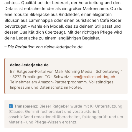
achtest. Qualität bei der Lederart, der Verarbeitung und den
Details ist entscheidender als ein großer Markenname. Ob du
eine robuste Bikerjacke aus Rindsleder, einen eleganten
Blouson aus Lammnappa oder einen puristischen Café Racer
bevorzugst – wähle ein Modell, das zu deinem Stil passt und
dessen Qualität dich überzeugt. Mit der richtigen Pflege wird
deine Lederjacke zu einem langjährigen Begleiter.
– Die Redaktion von deine-lederjacke.de
deine-lederjacke.de
Ein Ratgeber-Portal von Maik Möhring Media · Schöntalweg 1
· 8272 Ermatingen TG · Schweiz ·
mm@maik-moehring.ch
Teilnehmer am Amazon-Partnerprogramm. Vollständiges
Impressum und Datenschutz im Footer.
Transparenz:
Dieser Ratgeber wurde mit KI-Unterstützung
(Claude, Gemini) recherchiert und vorstrukturiert,
anschließend redaktionell überarbeitet, faktengeprüft und um
Material- und Pflege-Wissen ergänzt.