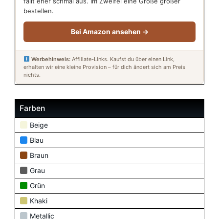
fällt eher schmal aus. Im Zweifel eine Größe größer
bestellen.
Bei Amazon ansehen →
Werbehinweis:
Affiliate-Links. Kaufst du über einen Link,
erhalten wir eine kleine Provision – für dich ändert sich am Preis
nichts.
Farben
Beige
Blau
Braun
Grau
Grün
Khaki
Metallic