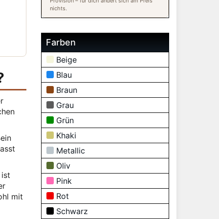
Provision – für dich ändert sich am Preis
nichts.
Farben
Beige
?
Blau
Braun
r
Grau
chen
Grün
Khaki
Bein
asst
Metallic
Oliv
ist
Pink
er
Rot
ohl mit
Schwarz