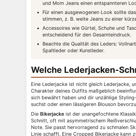
und Mom Jeans einen entspannteren Lo
Für einen ausgewogenen Look sollte das
stimmen, z. B. weite Jeans zu einer kürz
Accessoires wie Gürtel, Schuhe und Tasc
entscheidend für den Gesamteindruck.
Beachte die Qualität des Leders: Vollnar
Spaltleder oder Kunstleder.
Welche Lederjacken-Schn
Eine Lederjacke ist nicht gleich Lederjacke, 
Charakter deines Outfits maßgeblich beeinflus
sich bewährt haben und dir unzählige Styling
suchst oder einen lässigeren Blouson bevorzug
Die
Bikerjacke
ist der unangefochtene Klassik
Schnitt, oft mit asymmetrischem Reißverschlus
Note. Sie passt hervorragend zu schmalen Ski
Linie schafft. Eine Cropped Bikerjacke kann z