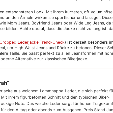
nen entspannteren Look. Mit ihrem kürzeren, oft voluminöse
 an den Ärmeln wirken sie sportlicher und lässiger. Diese
 wie Mom Jeans, Boyfriend Jeans oder Wide Leg Jeans, da 
se bilden. Achte darauf, dass die Jacke nicht zu lang ist, d
Cropped Lederjacke Trend-Check
) ist derzeit besonders i
ideal, um High-Waist Jeans und Röcke zu betonen. Dieser Sch
lere Taille. Sie passt perfekt zu allen Jeansformen mit ho
oderne Alternative zur klassischen Bikerjacke.
rah“
kerjacke aus weichem Lammnappa-Leder, die sich perfekt fü
Mit ihrem figurbetonten Schnitt und den typischen Biker-
e, rockige Note. Das weiche Leder sorgt für hohen Tragekom
l für den Alltag oder abends zum Ausgehen. Preis Stand Jun