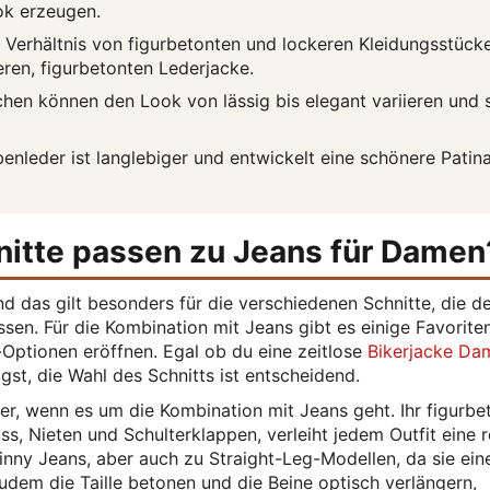
ok erzeugen.
 Verhältnis von figurbetonten und lockeren Kleidungsstück
eren, figurbetonten Lederjacke.
hen können den Look von lässig bis elegant variieren und 
benleder ist langlebiger und entwickelt eine schönere Patina
itte passen zu Jeans für Damen
und das gilt besonders für die verschiedenen Schnitte, die d
sen. Für die Kombination mit Jeans gibt es einige Favoriten
-Optionen eröffnen. Egal ob du eine zeitlose
Bikerjacke Da
st, die Wahl des Schnitts ist entscheidend.
er, wenn es um die Kombination mit Jeans geht. Ihr figurbe
s, Nieten und Schulterklappen, verleiht jedem Outfit eine 
nny Jeans, aber auch zu Straight-Leg-Modellen, da sie eine
udem die Taille betonen und die Beine optisch verlängern,