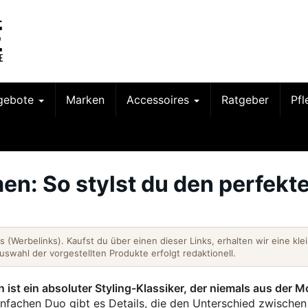
gebote
Marken
Accessoires
Ratgeber
Pf
n: So stylst du den perfekt
nks (Werbelinks). Kaufst du über einen dieser Links, erhalten wir eine kle
Auswahl der vorgestellten Produkte erfolgt redaktionell.
ist ein absoluter Styling-Klassiker, der niemals aus der 
nfachen Duo gibt es Details, die den Unterschied zwische