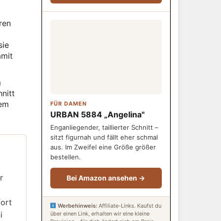
ren
sie
amit
m
nitt
hem
FÜR DAMEN
URBAN 5884 „Angelina"
Enganliegender, taillierter Schnitt –
sitzt figurnah und fällt eher schmal
aus. Im Zweifel eine Größe größer
bestellen.
r
Bei Amazon ansehen →
fort
Werbehinweis:
Affiliate-Links. Kaufst du
i
über einen Link, erhalten wir eine kleine