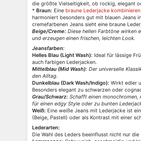
die größte Vielseitigkeit, ob rockig, elegant o
*
Braun:
Eine
braune Lederjacke kombinieren
harmoniert besonders gut mit blauen Jeans in
cremefarbenen Jeans sieht eine braune Leder
Beige/Creme:
Diese hellen Farbtöne wirken e
und erzeugen einen frischen, leichten Look.
Jeansfarben:
Helles Blau (Light Wash):
Ideal für lässige F
auch farbigen Lederjacken.
Mittelblau (Mid Wash):
Der universelle Klassik
den Alltag.
Dunkelblau (Dark Wash/Indigo):
Wirkt edler 
Besonders elegant zu schwarzen oder cognac
Grau/Schwarz:
Schafft einen monochromen, 
für einen edgy Style oder zu bunten Lederjack
Weiß:
Eine weiße Jeans mit Lederjacke ist ei
(Beige, Pastell) oder als Kontrast mit einer s
Lederarten:
Die Wahl des Leders beeinflusst nicht nur die