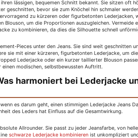
 ihren lässigen, bequemen Schnitt bekannt. Sie sitzen oft hö
ter geschnitten, bevor sie zum Knöchel hin schmaler werde
ervorragend zu kürzeren oder figurbetonten Lederjacken, 
ten Blouson, um die Proportionen auszugleichen. Vermeide e
acke zu kombinieren, da dies die Silhouette schnell unförm
tement-Pieces unter den Jeans. Sie sind weit geschnitten u
e sie mit einer kürzeren, figurbetonten Lederjacke, um die 
opped Lederjacke oder ein kurzer taillierter Blouson passe
r einen modischen, selbstbewussten Auftritt.
Was harmoniert bei Lederjacke u
e, wenn es darum geht, einen stimmigen Lederjacke Jeans 
nheit des Leders hat Einfluss auf die Gesamtwirkung.
solute Allrounder. Sie passt zu jeder Jeansfarbe, von hell
Eine
schwarze Lederjacke kombinieren
ist unkompliziert und