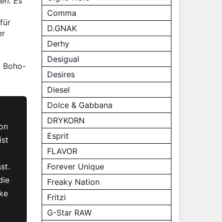
en. Es
Comma
für
D.GNAK
er
Derhy
Desigual
u Boho-
Desires
Diesel
Dolce & Gabbana
DRYKORN
on
Esprit
ist
FLAVOR
st.
Forever Unique
die
Freaky Nation
cke
Fritzi
G-Star RAW