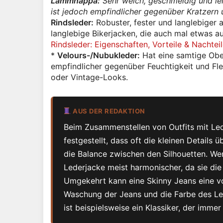
Lammnappa:
Sehr weich, geschmeidig und leic
ist jedoch empfindlicher gegenüber Kratzern
Rindsleder:
Robuster, fester und langlebiger 
langlebige Bikerjacken, die auch mal etwas a
Rindsleder: Eigenschaften, Vorteile & Nachtei
*
Velours-/Nubukleder:
Hat eine samtige Obe
empfindlicher gegenüber Feuchtigkeit und Fle
oder Vintage-Looks.
AUS DER REDAKTION
Beim Zusammenstellen von Outfits mit Led
festgestellt, dass oft die kleinen Details
die Balance zwischen den Silhouetten. Wenn
Lederjacke meist harmonischer, da sie die 
Umgekehrt kann eine Skinny Jeans eine v
Waschung der Jeans und die Farbe des Led
ist beispielsweise ein Klassiker, der immer