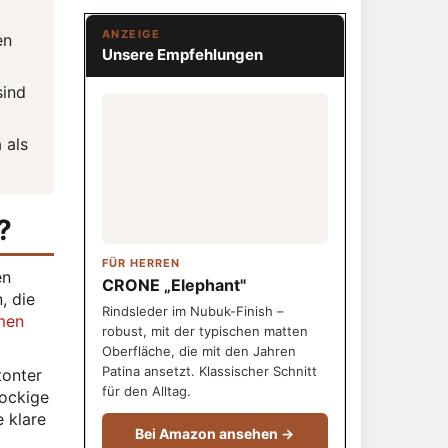
ANZEIGE
en
Unsere Empfehlungen
sind
 als
?
FÜR HERREN
en
CRONE „Elephant"
, die
Rindsleder im Nubuk-Finish –
men
robust, mit der typischen matten
Oberfläche, die mit den Jahren
Patina ansetzt. Klassischer Schnitt
tonter
für den Alltag.
rockige
 klare
Bei Amazon ansehen →