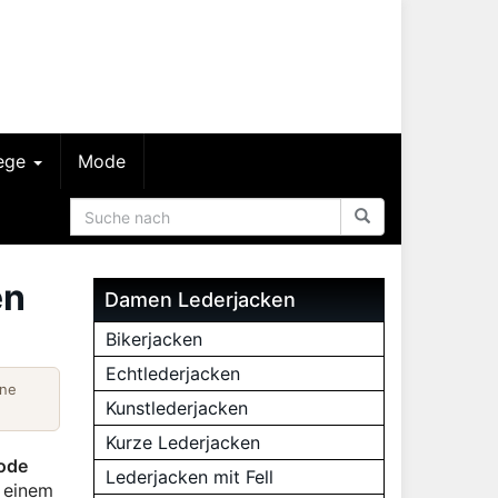
lege
Mode
en
Damen Lederjacken
Bikerjacken
Echtlederjacken
ine
Kunstlederjacken
Kurze Lederjacken
Mode
Lederjacken mit Fell
n einem