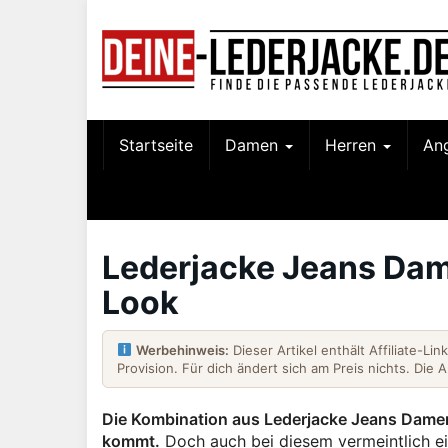
Skip
to
main
content
Startseite
Damen
Herren
An
Lederjacke Jeans Dame
Look
Werbehinweis:
Dieser Artikel enthält Affiliate-Li
Provision. Für dich ändert sich am Preis nichts. Die 
Die Kombination aus Lederjacke Jeans Damen 
kommt.
Doch auch bei diesem vermeintlich ei