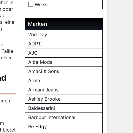
her in
Weiss
n oder
wie
s, eine
Marken
ig
2nd Day
ADPT.
nd
Taille
AJC
n hier
Alba Moda
Amaci & Sons
nd
Arma
Armani Jeans
Ashley Brooke
Damen
Baldessarini
Barbour International
em
Be Edgy
 bietet