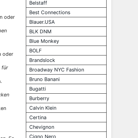
Belstaff
Best Connections
en oder
Blauer.USA
ben
BLK DNM
Blue Monkey
BOLF
n oder
Brandslock
 für
Broadway NYC Fashion
Bruno Banani
.
Bugatti
cken
Burberry
Calvin Klein
ken
Certina
Chevignon
Cigno Nero