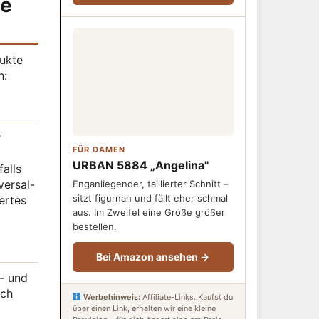
ie
dukte
n:
r
FÜR DAMEN
URBAN 5884 „Angelina"
alls
versal-
Enganliegender, taillierter Schnitt –
sitzt figurnah und fällt eher schmal
ertes
aus. Im Zweifel eine Größe größer
bestellen.
Bei Amazon ansehen →
r- und
och
Werbehinweis:
Affiliate-Links. Kaufst du
über einen Link, erhalten wir eine kleine