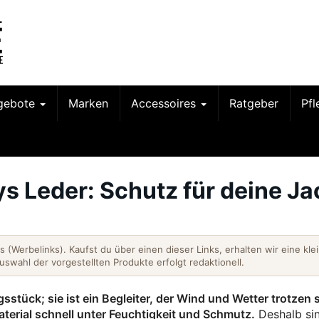
gebote
Marken
Accessoires
Ratgeber
Pf
s Leder: Schutz für deine Ja
nks (Werbelinks). Kaufst du über einen dieser Links, erhalten wir eine kle
Auswahl der vorgestellten Produkte erfolgt redaktionell.
sstück; sie ist ein Begleiter, der Wind und Wetter trotzen s
terial schnell unter Feuchtigkeit und Schmutz.
Deshalb sin