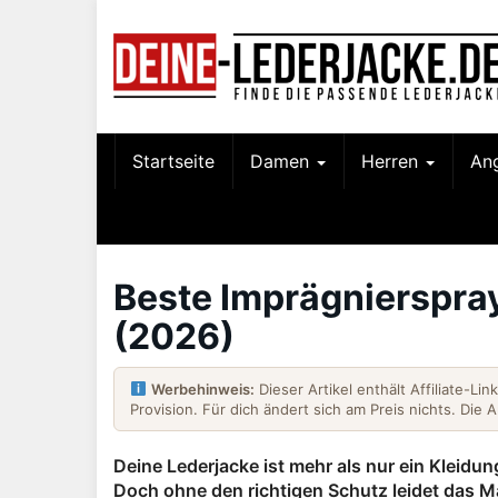
Skip
to
main
content
Startseite
Damen
Herren
An
Beste Imprägnierspray
(2026)
Werbehinweis:
Dieser Artikel enthält Affiliate-Li
Provision. Für dich ändert sich am Preis nichts. Die 
Deine Lederjacke ist mehr als nur ein Kleidung
Doch ohne den richtigen Schutz leidet das Ma