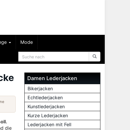
lege
Mode
cke
Damen Lederjacken
Bikerjacken
Echtlederjacken
ine
Kunstlederjacken
Kurze Lederjacken
oll.
Lederjacken mit Fell
d die