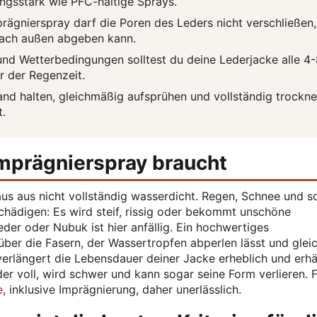
ungsstark wie PFC-haltige Sprays.
rägnierspray darf die Poren des Leders nicht verschließen,
 nach außen abgeben kann.
d Wetterbedingungen solltest du deine Lederjacke alle 4-
 der Regenzeit.
nd halten, gleichmäßig aufsprühen und vollständig trockn
t.
mprägnierspray braucht
us aus nicht vollständig wasserdicht. Regen, Schnee und s
schädigen: Es wird steif, rissig oder bekommt unschöne
der oder Nubuk ist hier anfällig. Ein hochwertiges
über die Fasern, der Wassertropfen abperlen lässt und gleic
rlängert die Lebensdauer deiner Jacke erheblich und erhäl
er voll, wird schwer und kann sogar seine Form verlieren. 
e
, inklusive Imprägnierung, daher unerlässlich.