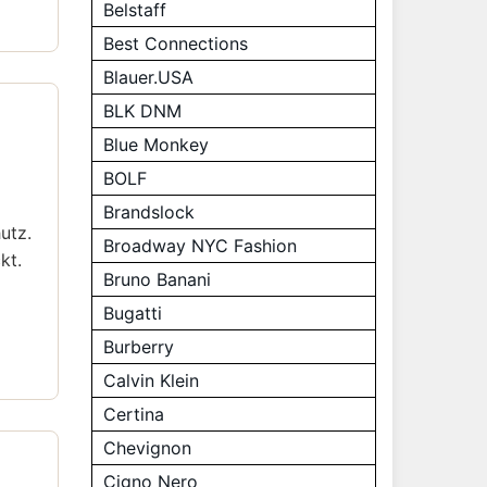
Belstaff
Best Connections
Blauer.USA
BLK DNM
Blue Monkey
BOLF
Brandslock
utz.
Broadway NYC Fashion
kt.
Bruno Banani
Bugatti
Burberry
Calvin Klein
Certina
Chevignon
Cigno Nero