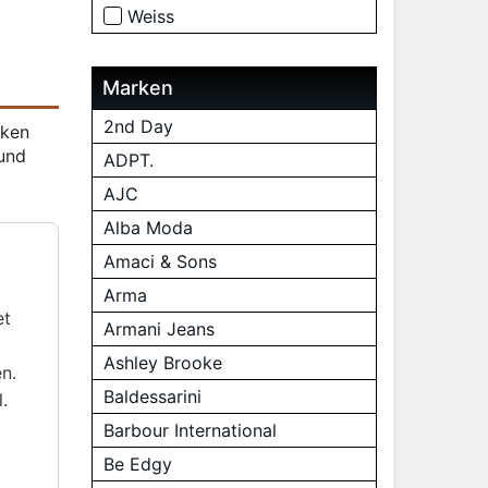
Weiss
Marken
2nd Day
cken
 und
ADPT.
AJC
Alba Moda
Amaci & Sons
Arma
et
Armani Jeans
Ashley Brooke
n.
Baldessarini
.
Barbour International
Be Edgy