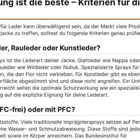
 ist die beste – Kriterien für d
für Leder kann überwältigend sein, da der Markt viele Pro
jacke zu treffen, solltest du folgende Kriterien genau prüfe
der, Rauleder oder Kunstleder?
s ist die Lederart deiner Jacke. Glattleder wie Nappa ode
auleder wie Wildleder oder Nubuk. Spezialisierte Sprays für
 die den Flor nicht verkleben. Für Kunstleder gibt es ebenf
rfläche abgestimmt sind und diese nicht angreifen. Ein Uni
reicht selten die optimale Schutzwirkung wie ein spezialisi
 auf die explizite Eignung für deine Lederart.
PFC-frei) oder mit PFC?
tsstoffe. Viele traditionelle Imprägniersprays setzen auf Pe
hohe Wasser- und Schmutzabweisung. Diese Stoffe sind jed
t sowie im Körper anreichern. Das Bundesinstitut für