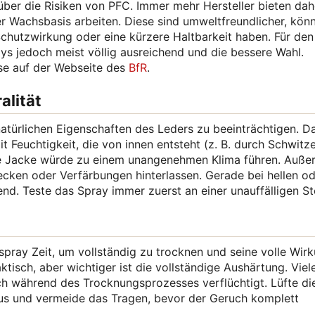
ber die Risiken von PFC. Immer mehr Hersteller bieten dah
der Wachsbasis arbeiten. Diese sind umweltfreundlicher, kön
hutzwirkung oder eine kürzere Haltbarkeit haben. Für den 
ys jedoch meist völlig ausreichend und die bessere Wahl.
ise auf der Webseite des
BfR
.
alität
natürlichen Eigenschaften des Leders zu beeinträchtigen. D
 Feuchtigkeit, die von innen entsteht (z. B. durch Schwitze
te Jacke würde zu einem unangenehmen Klima führen. Auß
lecken oder Verfärbungen hinterlassen. Gerade bei hellen o
nd. Teste das Spray immer zuerst an einer unauffälligen Ste
pray Zeit, um vollständig zu trocknen und seine volle Wir
aktisch, aber wichtiger ist die vollständige Aushärtung. Viel
ch während des Trocknungsprozesses verflüchtigt. Lüfte di
aus und vermeide das Tragen, bevor der Geruch komplett