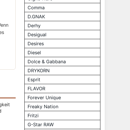
Comma
D.GNAK
Wenn
Derhy
es
Desigual
Desires
Diesel
Dolce & Gabbana
DRYKORN
Esprit
FLAVOR
Forever Unique
gkeit
Freaky Nation
d
Fritzi
G-Star RAW