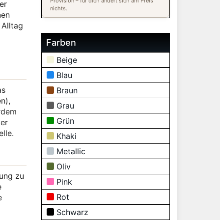
Provision – für dich ändert sich am Preis
er
nichts.
nen
Alltag
Farben
Beige
Blau
as
Braun
n),
Grau
erdem
Grün
der
lle.
Khaki
Metallic
Oliv
kung zu
Pink
e
Rot
e
Schwarz