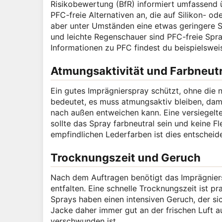
Risikobewertung (BfR) informiert umfassend ü
PFC-freie Alternativen an, die auf Silikon- o
aber unter Umständen eine etwas geringere Sc
und leichte Regenschauer sind PFC-freie Spra
Informationen zu PFC findest du beispielswe
Atmungsaktivität und Farbneutr
Ein gutes Imprägnierspray schützt, ohne die 
bedeutet, es muss atmungsaktiv bleiben, damit
nach außen entweichen kann. Eine versiegel
sollte das Spray farbneutral sein und keine F
empfindlichen Lederfarben ist dies entscheide
Trocknungszeit und Geruch
Nach dem Auftragen benötigt das Imprägniers
entfalten. Eine schnelle Trocknungszeit ist pr
Sprays haben einen intensiven Geruch, der si
Jacke daher immer gut an der frischen Luft 
verschwunden ist.