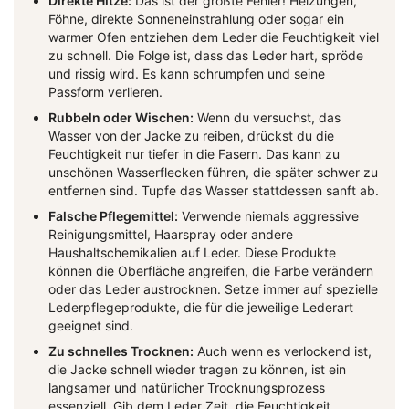
Direkte Hitze:
Das ist der größte Fehler! Heizungen,
Föhne, direkte Sonneneinstrahlung oder sogar ein
warmer Ofen entziehen dem Leder die Feuchtigkeit viel
zu schnell. Die Folge ist, dass das Leder hart, spröde
und rissig wird. Es kann schrumpfen und seine
Passform verlieren.
Rubbeln oder Wischen:
Wenn du versuchst, das
Wasser von der Jacke zu reiben, drückst du die
Feuchtigkeit nur tiefer in die Fasern. Das kann zu
unschönen Wasserflecken führen, die später schwer zu
entfernen sind. Tupfe das Wasser stattdessen sanft ab.
Falsche Pflegemittel:
Verwende niemals aggressive
Reinigungsmittel, Haarspray oder andere
Haushaltschemikalien auf Leder. Diese Produkte
können die Oberfläche angreifen, die Farbe verändern
oder das Leder austrocknen. Setze immer auf spezielle
Lederpflegeprodukte, die für die jeweilige Lederart
geeignet sind.
Zu schnelles Trocknen:
Auch wenn es verlockend ist,
die Jacke schnell wieder tragen zu können, ist ein
langsamer und natürlicher Trocknungsprozess
essenziell. Gib dem Leder Zeit, die Feuchtigkeit