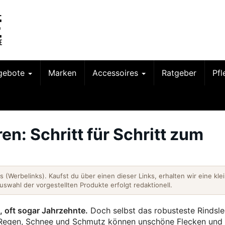
gebote
Marken
Accessoires
Ratgeber
Pf
n: Schritt für Schritt zum
nks (Werbelinks). Kaufst du über einen dieser Links, erhalten wir eine kle
Auswahl der vorgestellten Produkte erfolgt redaktionell.
e, oft sogar Jahrzehnte.
Doch selbst das robusteste Rindsle
t. Regen, Schnee und Schmutz können unschöne Flecken und