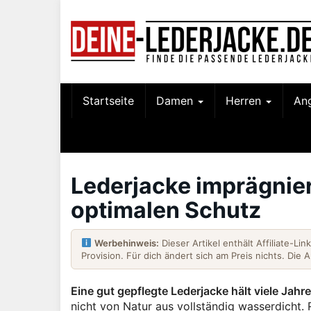
Skip
to
main
content
Startseite
Damen
Herren
An
Lederjacke imprägniere
optimalen Schutz
Werbehinweis:
Dieser Artikel enthält Affiliate-Li
Provision. Für dich ändert sich am Preis nichts. Die 
Eine gut gepflegte Lederjacke hält viele Jahr
nicht von Natur aus vollständig wasserdich