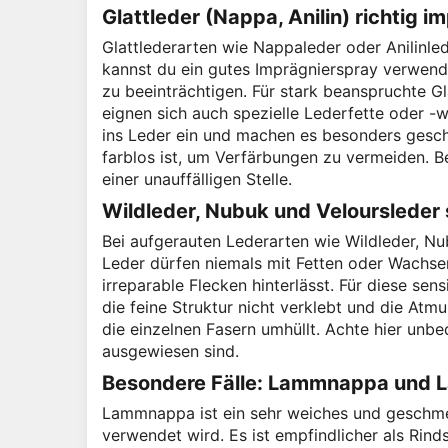
Glattleder (Nappa, Anilin) richtig i
Glattlederarten wie Nappaleder oder Anilinlede
kannst du ein gutes Imprägnierspray verwende
zu beeinträchtigen. Für stark beanspruchte Gl
eignen sich auch spezielle Lederfette oder -w
ins Leder ein und machen es besonders gesc
farblos ist, um Verfärbungen zu vermeiden. B
einer unauffälligen Stelle.
Wildleder, Nubuk und Veloursleder
Bei aufgerauten Lederarten wie Wildleder, Nu
Leder dürfen niemals mit Fetten oder Wachse
irreparable Flecken hinterlässt. Für diese sen
die feine Struktur nicht verklebt und die Atmun
die einzelnen Fasern umhüllt. Achte hier unbed
ausgewiesen sind.
Besondere Fälle: Lammnappa und L
Lammnappa ist ein sehr weiches und geschmeid
verwendet wird. Es ist empfindlicher als Rind