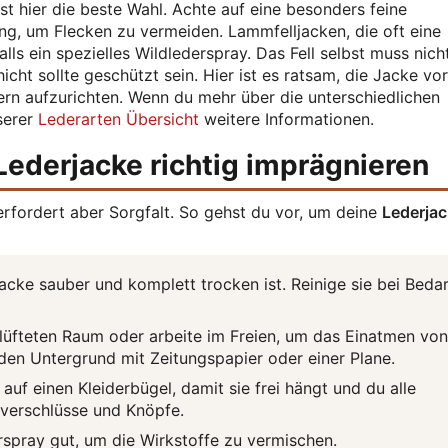
st hier die beste Wahl. Achte auf eine besonders feine
, um Flecken zu vermeiden. Lammfelljacken, die oft eine
ls ein spezielles Wildlederspray. Das Fell selbst muss nich
cht sollte geschützt sein. Hier ist es ratsam, die Jacke vo
ern aufzurichten. Wenn du mehr über die unterschiedlichen
serer
Lederarten Übersicht
weitere Informationen.
e Lederjacke richtig imprägnieren
erfordert aber Sorgfalt. So gehst du vor, um deine
Lederja
Jacke sauber und komplett trocken ist. Reinige sie bei Beda
lüfteten Raum oder arbeite im Freien, um das Einatmen von
den Untergrund mit Zeitungspapier oder einer Plane.
uf einen Kleiderbügel, damit sie frei hängt und du alle
ißverschlüsse und Knöpfe.
spray gut, um die Wirkstoffe zu vermischen.