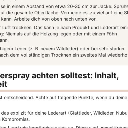
se in einem Abstand von etwa 20-30 cm zur Jacke. Sprüh
auf die gesamte Oberfläche. Vermeide es, zu viel auf eine St
 kann. Arbeite dich von oben nach unten vor.
 Luft trocknen. Das kann je nach Produkt und Lederart ein
g: Niemals auf die Heizung legen oder mit einem Föhn
ann.
higem Leder (z. B. neuem Wildleder) oder bei sehr starker
ach dem vollständigen Trocknen ein zweites Mal wiederhol
rspray achten solltest: Inhalt,
it
st entscheidend. Achte auf folgende Punkte, wenn du deine
das explizit für deine Lederart (Glattleder, Wildleder, Nubu
in Kompromiss.
en fluorfreie Imprägniersprays an. Diese sind umweltfreund