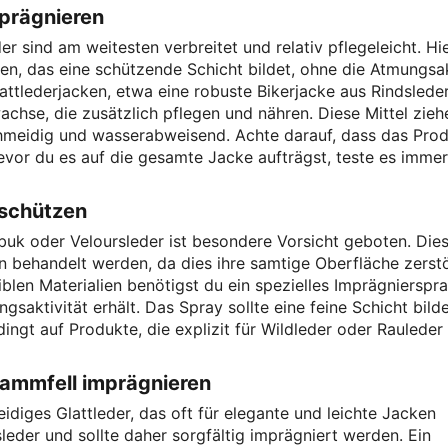
mprägnieren
r sind am weitesten verbreitet und relativ pflegeleicht. Hi
n, das eine schützende Schicht bildet, ohne die Atmungsak
attlederjacken, etwa eine robuste Bikerjacke aus Rindsleder
achse, die zusätzlich pflegen und nähren. Diese Mittel ziehe
hmeidig und wasserabweisend. Achte darauf, dass das Pro
evor du es auf die gesamte Jacke aufträgst, teste es immer
 schützen
buk oder Veloursleder ist besondere Vorsicht geboten. Die
n behandelt werden, da dies ihre samtige Oberfläche zerst
siblen Materialien benötigst du ein spezielles Imprägnierspra
gsaktivität erhält. Das Spray sollte eine feine Schicht bilde
ingt auf Produkte, die explizit für Wildleder oder Rauleder
ammfell imprägnieren
iges Glattleder, das oft für elegante und leichte Jacken
sleder und sollte daher sorgfältig imprägniert werden. Ein