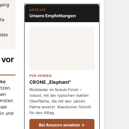
gang
ANZEIGE
Unsere Empfehlungen
te
 das
 vor
FÜR HERREN
cke
CRONE „Elephant"
tzen.
Rindsleder im Nubuk-Finish –
nen
robust, mit der typischen matten
mmsten
Oberfläche, die mit den Jahren
sser
Patina ansetzt. Klassischer Schnitt
hön und
für den Alltag.
Bei Amazon ansehen →