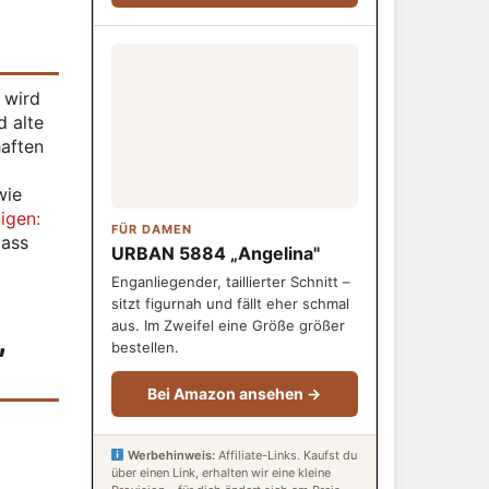
t wird
d alte
haften
wie
igen:
FÜR DAMEN
dass
URBAN 5884 „Angelina"
Enganliegender, taillierter Schnitt –
sitzt figurnah und fällt eher schmal
aus. Im Zweifel eine Größe größer
,
bestellen.
Bei Amazon ansehen →
l
Werbehinweis:
Affiliate-Links. Kaufst du
über einen Link, erhalten wir eine kleine