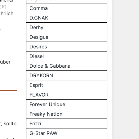
cht
Comma
hrlich
D.GNAK
Derhy
e
Desigual
Desires
Diesel
 über
Dolce & Gabbana
DRYKORN
Esprit
FLAVOR
Forever Unique
Freaky Nation
 sollte
Fritzi
G-Star RAW