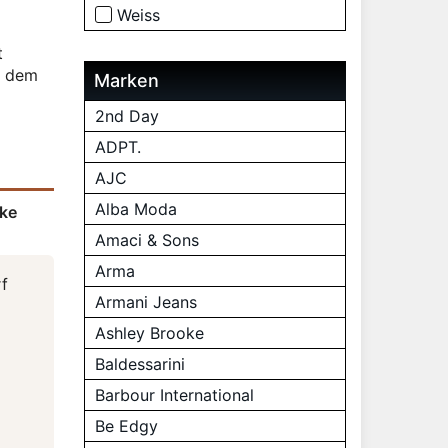
Weiss
t
r dem
Marken
2nd Day
ADPT.
AJC
Alba Moda
cke
Amaci & Sons
Arma
rf
Armani Jeans
Ashley Brooke
Baldessarini
Barbour International
Be Edgy