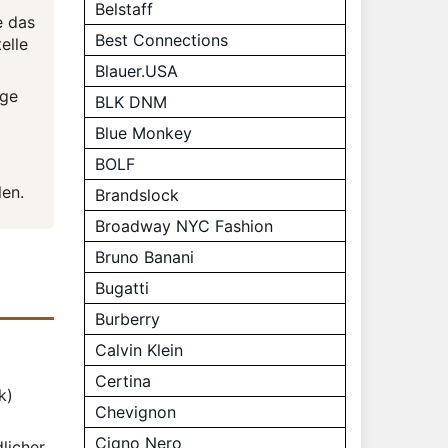
Belstaff
e das
Best Connections
elle
Blauer.USA
ige
BLK DNM
Blue Monkey
BOLF
en.
Brandslock
Broadway NYC Fashion
Bruno Banani
Bugatti
Burberry
Calvin Klein
Certina
k)
Chevignon
Cigno Nero
licher