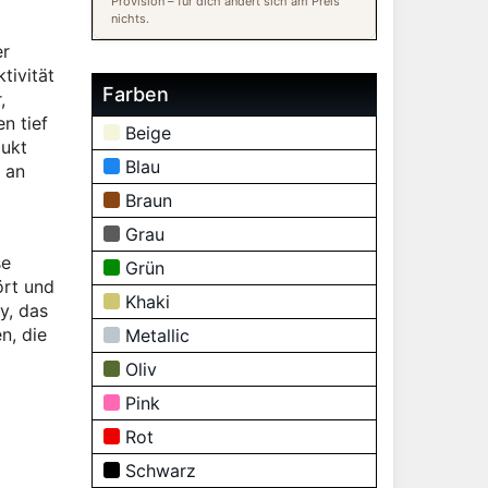
Provision – für dich ändert sich am Preis
nichts.
er
tivität
Farben
,
n tief
Beige
dukt
Blau
 an
Braun
Grau
se
Grün
ört und
Khaki
y, das
n, die
Metallic
Oliv
Pink
Rot
Schwarz