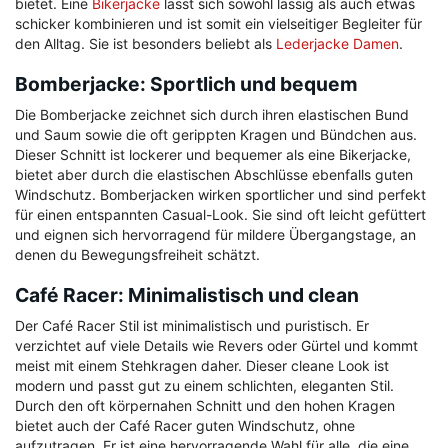
bietet. Eine
Bikerjacke
lässt sich sowohl lässig als auch etwas
schicker kombinieren und ist somit ein vielseitiger Begleiter für
den Alltag. Sie ist besonders beliebt als
Lederjacke Damen
.
Bomberjacke: Sportlich und bequem
Die Bomberjacke zeichnet sich durch ihren elastischen Bund
und Saum sowie die oft gerippten Kragen und Bündchen aus.
Dieser Schnitt ist lockerer und bequemer als eine Bikerjacke,
bietet aber durch die elastischen Abschlüsse ebenfalls guten
Windschutz. Bomberjacken wirken sportlicher und sind perfekt
für einen entspannten Casual-Look. Sie sind oft leicht gefüttert
und eignen sich hervorragend für mildere Übergangstage, an
denen du Bewegungsfreiheit schätzt.
Café Racer: Minimalistisch und clean
Der Café Racer Stil ist minimalistisch und puristisch. Er
verzichtet auf viele Details wie Revers oder Gürtel und kommt
meist mit einem Stehkragen daher. Dieser cleane Look ist
modern und passt gut zu einem schlichten, eleganten Stil.
Durch den oft körpernahen Schnitt und den hohen Kragen
bietet auch der Café Racer guten Windschutz, ohne
aufzutragen. Er ist eine hervorragende Wahl für alle, die eine