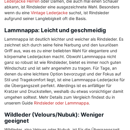
Lederjacke Herren
oder Damen, die auch mal einen Schauer
abkann, ist Rindsleder eine ausgezeichnete Wahl. Besonders
wenn du eine
Vintage Lederjacke
suchst, ist Rindsleder
aufgrund seiner Langlebigkeit oft die Basis.
Lammnappa: Leicht und geschmeidig
Lammnappa ist deutlich leichter und weicher als Rindsleder. Es
zeichnet sich durch seine feine Narbung und den luxuriösen
Griff aus, was es zu einer beliebten Wahl für elegantere und
körpernahe Lederjacken macht. Obwohl Lammnappa nicht
ganz so robust ist wie Rindsleder, bietet es immer noch guten
Windschutz und ist sehr angenehm zu tragen. Für Tage, an
denen du eine leichtere Option bevorzugst und der Fokus auf
Stil und Tragekomfort liegt, ist eine Lammnappa-Lederjacke für
die Übergangszeit perfekt. Allerdings ist es anfälliger für
Kratzer und Druckstellen, weshalb du etwas vorsichtiger damit
umgehen solltest. Mehr Details zum Vergleich findest du in
unserem Guide
Rindsleder oder Lammnappa
.
Wildleder (Velours/Nubuk): Weniger
geeignet
Wildleder, also Velours oder Nubuk, ist für die Übergangszeit