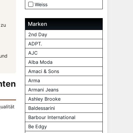
Weiss
Marken
 zu
2nd Day
ADPT.
AJC
 und
Alba Moda
Amaci & Sons
Arma
hten
Armani Jeans
Ashley Brooke
ualität
Baldessarini
Barbour International
Be Edgy