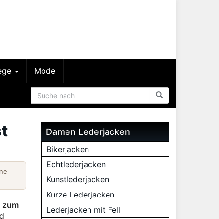
lege
Mode
t
Damen Lederjacken
Bikerjacken
Echtlederjacken
ine
Kunstlederjacken
Kurze Lederjacken
s zum
Lederjacken mit Fell
nd