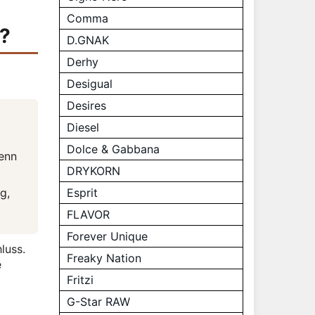
Comma
d?
D.GNAK
Derhy
Desigual
Desires
Diesel
Dolce & Gabbana
wenn
DRYKORN
g,
Esprit
FLAVOR
Forever Unique
luss.
Freaky Nation
e
Fritzi
G-Star RAW