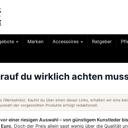
gebote
Marken
Accessoires
Ratgeber
Pf
rauf du wirklich achten muss
nks (Werbelinks). Kaufst du über einen dieser Links, erhalten wir eine kle
Auswahl der vorgestellten Produkte erfolgt redaktionell.
 vor einer riesigen Auswahl – von günstigem Kunstleder bi
 Euro.
Doch der Preis allein sagt wenig über die Qualität u