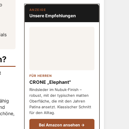
ro
ANZEIGE
Unsere Empfehlungen
als
h?
t
FÜR HERREN
CRONE „Elephant"
Rindsleder im Nubuk-Finish –
robust, mit der typischen matten
fähig
Oberfläche, die mit den Jahren
und
Patina ansetzt. Klassischer Schnitt
für den Alltag.
schöne,
Bei Amazon ansehen →