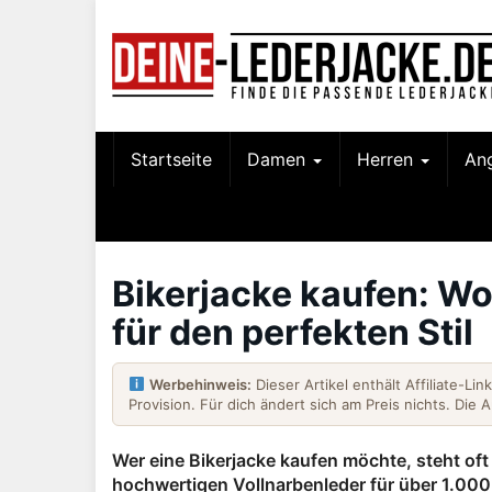
Skip
to
main
content
Startseite
Damen
Herren
An
Bikerjacke kaufen: Wo
für den perfekten Stil
Werbehinweis:
Dieser Artikel enthält Affiliate-Li
Provision. Für dich ändert sich am Preis nichts. Die 
Wer eine Bikerjacke kaufen möchte, steht oft
hochwertigen Vollnarbenleder für über 1.000