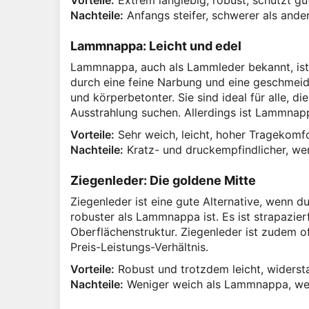
Vorteile:
Extrem langlebig, robust, schützt gut
Nachteile:
Anfangs steifer, schwerer als ande
Lammnappa: Leicht und edel
Lammnappa, auch als Lammleder bekannt, ist d
durch eine feine Narbung und eine geschmeid
und körperbetonter. Sie sind ideal für alle, 
Ausstrahlung suchen. Allerdings ist Lammnapp
Vorteile:
Sehr weich, leicht, hoher Tragekomfo
Nachteile:
Kratz- und druckempfindlicher, wen
Ziegenleder: Die goldene Mitte
Ziegenleder ist eine gute Alternative, wenn d
robuster als Lammnappa ist. Es ist strapazierfä
Oberflächenstruktur. Ziegenleder ist zudem o
Preis-Leistungs-Verhältnis.
Vorteile:
Robust und trotzdem leicht, widersta
Nachteile:
Weniger weich als Lammnappa, weni