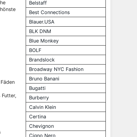
che
Belstaff
chönste
Best Connections
Blauer.USA
BLK DNM
Blue Monkey
BOLF
Brandslock
Broadway NYC Fashion
Bruno Banani
e Fäden
Bugatti
 Futter,
Burberry
Calvin Klein
Certina
Chevignon
s
Cigno Nero