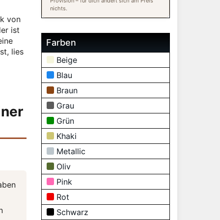
Provision – für dich ändert sich am Preis
nichts.
ik von
er ist
eine
Farben
t, lies
Beige
Blau
Braun
Grau
iner
Grün
Khaki
Metallic
Oliv
Pink
haben
Rot
n
Schwarz