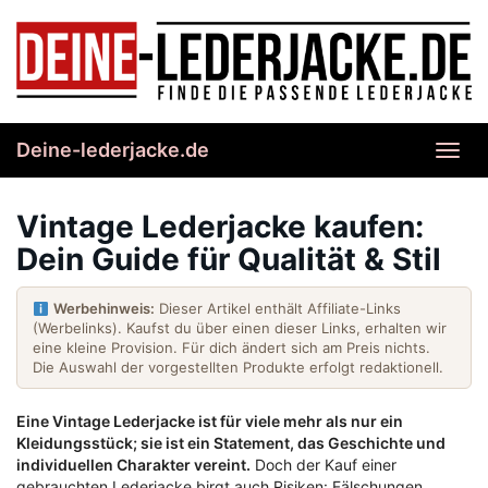
Skip
to
main
content
Deine-lederjacke.de
Toggl
navig
Vintage Lederjacke kaufen:
Dein Guide für Qualität & Stil
Werbehinweis:
Dieser Artikel enthält Affiliate-Links
(Werbelinks). Kaufst du über einen dieser Links, erhalten wir
eine kleine Provision. Für dich ändert sich am Preis nichts.
Die Auswahl der vorgestellten Produkte erfolgt redaktionell.
Eine Vintage Lederjacke ist für viele mehr als nur ein
Kleidungsstück; sie ist ein Statement, das Geschichte und
individuellen Charakter vereint.
Doch der Kauf einer
gebrauchten Lederjacke birgt auch Risiken: Fälschungen,