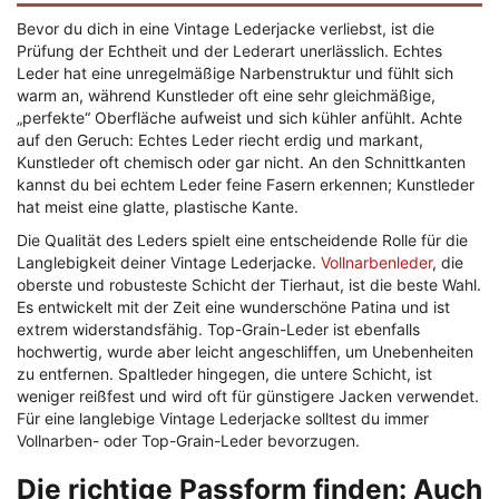
Bevor du dich in eine Vintage Lederjacke verliebst, ist die
Prüfung der Echtheit und der Lederart unerlässlich. Echtes
Leder hat eine unregelmäßige Narbenstruktur und fühlt sich
warm an, während Kunstleder oft eine sehr gleichmäßige,
„perfekte“ Oberfläche aufweist und sich kühler anfühlt. Achte
auf den Geruch: Echtes Leder riecht erdig und markant,
Kunstleder oft chemisch oder gar nicht. An den Schnittkanten
kannst du bei echtem Leder feine Fasern erkennen; Kunstleder
hat meist eine glatte, plastische Kante.
Die Qualität des Leders spielt eine entscheidende Rolle für die
Langlebigkeit deiner Vintage Lederjacke.
Vollnarbenleder
, die
oberste und robusteste Schicht der Tierhaut, ist die beste Wahl.
Es entwickelt mit der Zeit eine wunderschöne Patina und ist
extrem widerstandsfähig. Top-Grain-Leder ist ebenfalls
hochwertig, wurde aber leicht angeschliffen, um Unebenheiten
zu entfernen. Spaltleder hingegen, die untere Schicht, ist
weniger reißfest und wird oft für günstigere Jacken verwendet.
Für eine langlebige Vintage Lederjacke solltest du immer
Vollnarben- oder Top-Grain-Leder bevorzugen.
Die richtige Passform finden: Auch