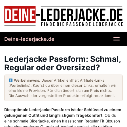
Skip
to
main
content
Deine-lederjacke.de
Toggl
navig
Lederjacke Passform: Schmal,
Regular oder Oversized?
Werbehinweis:
Dieser Artikel enthält Affiliate-Links
(Werbelinks). Kaufst du über einen dieser Links, erhalten wir
eine kleine Provision. Für dich ändert sich am Preis nichts.
Die Auswahl der vorgestellten Produkte erfolgt redaktionell.
Die optimale Lederjacke Passform ist der Schlüssel zu einem
gelungenen Outfit und langfristigem Tragekomfort.
Ob du
eine schmale Bikerjacke, einen klassischen Regular Fit Blouson
oder eine moderne Oversized-Variante suchst, die richtige