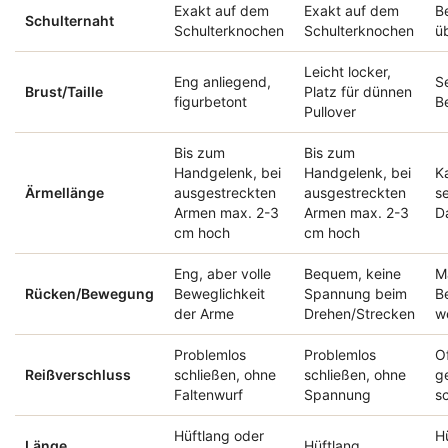
Exakt auf dem
Exakt auf dem
B
Schulternaht
Schulterknochen
Schulterknochen
ü
Leicht locker,
Eng anliegend,
Se
Brust/Taille
Platz für dünnen
figurbetont
B
Pullover
Bis zum
Bis zum
Handgelenk, bei
Handgelenk, bei
Ka
Ärmellänge
ausgestreckten
ausgestreckten
se
Armen max. 2-3
Armen max. 2-3
D
cm hoch
cm hoch
Eng, aber volle
Bequem, keine
M
Rücken/Bewegung
Beweglichkeit
Spannung beim
B
der Arme
Drehen/Strecken
we
Problemlos
Problemlos
O
Reißverschluss
schließen, ohne
schließen, ohne
g
Faltenwurf
Spannung
s
Hüftlang oder
Hü
Länge
Hüftlang