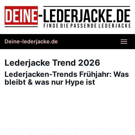
Skip
to
main
content
Deine-lederjacke.de
Toggl
navig
Lederjacke Trend 2026
Lederjacken-Trends Frühjahr: Was
bleibt & was nur Hype ist