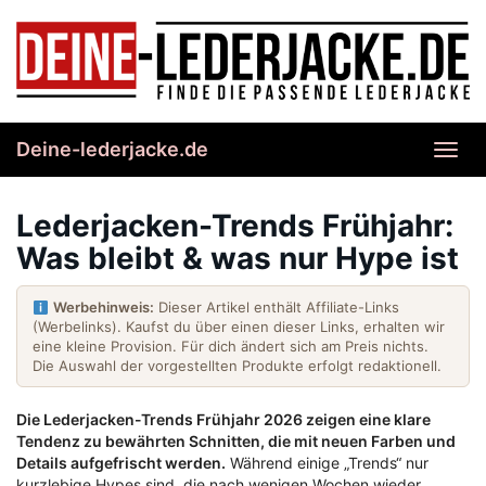
Skip
to
main
content
Deine-lederjacke.de
Toggl
navig
Lederjacken-Trends Frühjahr:
Was bleibt & was nur Hype ist
Werbehinweis:
Dieser Artikel enthält Affiliate-Links
(Werbelinks). Kaufst du über einen dieser Links, erhalten wir
eine kleine Provision. Für dich ändert sich am Preis nichts.
Die Auswahl der vorgestellten Produkte erfolgt redaktionell.
Die Lederjacken-Trends Frühjahr 2026 zeigen eine klare
Tendenz zu bewährten Schnitten, die mit neuen Farben und
Details aufgefrischt werden.
Während einige „Trends“ nur
kurzlebige Hypes sind, die nach wenigen Wochen wieder