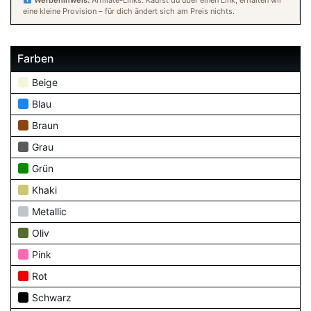
Werbehinweis:
Affiliate-Links. Kaufst du über einen Link, erhalten wir
eine kleine Provision – für dich ändert sich am Preis nichts.
Farben
Beige
Blau
Braun
Grau
Grün
Khaki
Metallic
Oliv
Pink
Rot
Schwarz