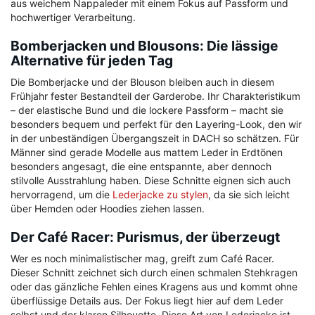
aus weichem Nappaleder mit einem Fokus auf Passform und
hochwertiger Verarbeitung.
Bomberjacken und Blousons: Die lässige
Alternative für jeden Tag
Die Bomberjacke und der Blouson bleiben auch in diesem
Frühjahr fester Bestandteil der Garderobe. Ihr Charakteristikum
– der elastische Bund und die lockere Passform – macht sie
besonders bequem und perfekt für den Layering-Look, den wir
in der unbeständigen Übergangszeit in DACH so schätzen. Für
Männer sind gerade Modelle aus mattem Leder in Erdtönen
besonders angesagt, die eine entspannte, aber dennoch
stilvolle Ausstrahlung haben. Diese Schnitte eignen sich auch
hervorragend, um die
Lederjacke zu stylen
, da sie sich leicht
über Hemden oder Hoodies ziehen lassen.
Der Café Racer: Purismus, der überzeugt
Wer es noch minimalistischer mag, greift zum Café Racer.
Dieser Schnitt zeichnet sich durch einen schmalen Stehkragen
oder das gänzliche Fehlen eines Kragens aus und kommt ohne
überflüssige Details aus. Der Fokus liegt hier auf dem Leder
selbst und der klaren Silhouette. Diese Art von Lederjacke ist