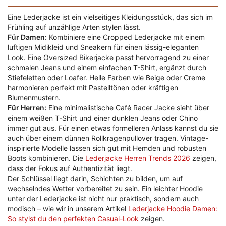
Eine Lederjacke ist ein vielseitiges Kleidungsstück, das sich im
Frühling auf unzählige Arten stylen lässt.
Für Damen:
Kombiniere eine Cropped Lederjacke mit einem
luftigen Midikleid und Sneakern für einen lässig-eleganten
Look. Eine Oversized Bikerjacke passt hervorragend zu einer
schmalen Jeans und einem einfachen T-Shirt, ergänzt durch
Stiefeletten oder Loafer. Helle Farben wie Beige oder Creme
harmonieren perfekt mit Pastelltönen oder kräftigen
Blumenmustern.
Für Herren:
Eine minimalistische Café Racer Jacke sieht über
einem weißen T-Shirt und einer dunklen Jeans oder Chino
immer gut aus. Für einen etwas formelleren Anlass kannst du sie
auch über einem dünnen Rollkragenpullover tragen. Vintage-
inspirierte Modelle lassen sich gut mit Hemden und robusten
Boots kombinieren. Die
Lederjacke Herren Trends 2026
zeigen,
dass der Fokus auf Authentizität liegt.
Der Schlüssel liegt darin, Schichten zu bilden, um auf
wechselndes Wetter vorbereitet zu sein. Ein leichter Hoodie
unter der Lederjacke ist nicht nur praktisch, sondern auch
modisch – wie wir in unserem Artikel
Lederjacke Hoodie Damen:
So stylst du den perfekten Casual-Look
zeigen.