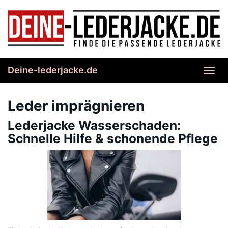
Skip
to
main
content
Deine-lederjacke.de
Toggl
navig
Leder imprägnieren
Lederjacke Wasserschaden:
Schnelle Hilfe & schonende Pflege