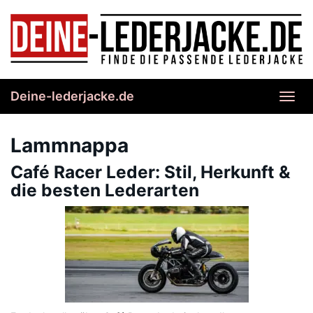
Skip
to
main
content
Deine-lederjacke.de
Toggl
navig
Lammnappa
Café Racer Leder: Stil, Herkunft &
die besten Lederarten