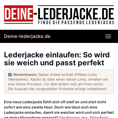
Skip
to
main
content
Deine-lederjacke.de
Toggl
navig
Lederjacke einlaufen: So wird
sie weich und passt perfekt
Werbehinweis:
Dieser Artikel enthält Affiliate-Links
(Werbelinks). Kaufst du über einen dieser Links, erhalten wir
eine kleine Provision. Für dich ändert sich am Preis nichts.
Die Auswahl der vorgestellten Produkte erfolgt redaktionell.
Eine neue Lederjacke fühlt sich oft steif an und sitzt nicht
sofort wie eine zweite Haut. Doch wie lässt sich eine
Lederjacke einlaufen, damit sie weicher wird und sich perfekt
an deine Körperform anpasst?
Der Prozess des „Einlaufens“