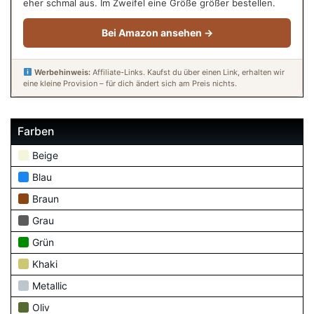
eher schmal aus. Im Zweifel eine Größe größer bestellen.
Bei Amazon ansehen →
Werbehinweis:
Affiliate-Links. Kaufst du über einen Link, erhalten wir
eine kleine Provision – für dich ändert sich am Preis nichts.
Farben
Beige
Blau
Braun
Grau
Grün
Khaki
Metallic
Oliv