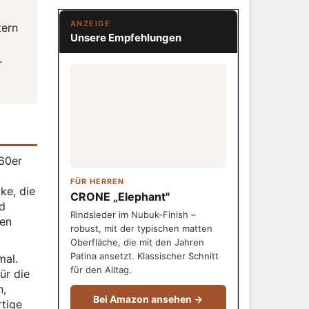
ANZEIGE
tern
Unsere Empfehlungen
r
960er
FÜR HERREN
ke, die
CRONE „Elephant"
nd
Rindsleder im Nubuk-Finish –
den
robust, mit der typischen matten
Oberfläche, die mit den Jahren
Patina ansetzt. Klassischer Schnitt
mal.
für den Alltag.
ür die
n,
Bei Amazon ansehen →
rtige