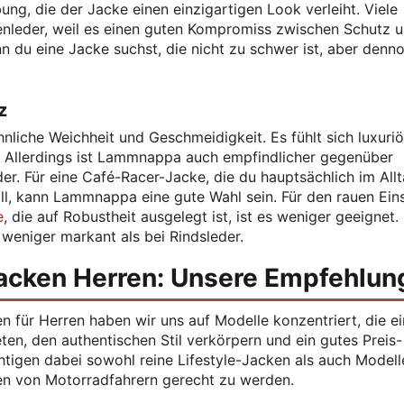
bung, die der Jacke einen einzigartigen Look verleiht. Viele
nleder, weil es einen guten Kompromiss zwischen Schutz 
enn du eine Jacke suchst, die nicht zu schwer ist, aber denn
z
iche Weichheit und Geschmeidigkeit. Es fühlt sich luxuriö
. Allerdings ist Lammnappa auch empfindlicher gegenüber
er. Für eine Café-Racer-Jacke, die du hauptsächlich im All
ll, kann Lammnappa eine gute Wahl sein. Für den rauen Ein
e
, die auf Robustheit ausgelegt ist, ist es weniger geeignet.
t weniger markant als bei Rindsleder.
acken Herren: Unsere Empfehlun
 für Herren haben wir uns auf Modelle konzentriert, die e
eten, den authentischen Stil verkörpern und ein gutes Preis-
chtigen dabei sowohl reine Lifestyle-Jacken als auch Modell
en von Motorradfahrern gerecht zu werden.