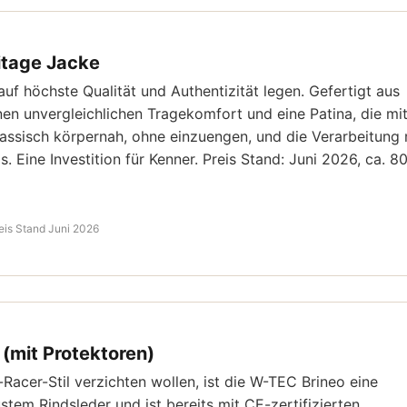
itage Jacke
auf höchste Qualität und Authentizität legen. Gefertigt aus
inen unvergleichlichen Tragekomfort und eine Patina, die mi
lassisch körpernah, ohne einzuengen, und die Verarbeitung 
s. Eine Investition für Kenner. Preis Stand: Juni 2026, ca. 8
eis Stand Juni 2026
(mit Protektoren)
-Racer-Stil verzichten wollen, ist die W-TEC Brineo eine
tem Rindsleder und ist bereits mit CE-zertifizierten