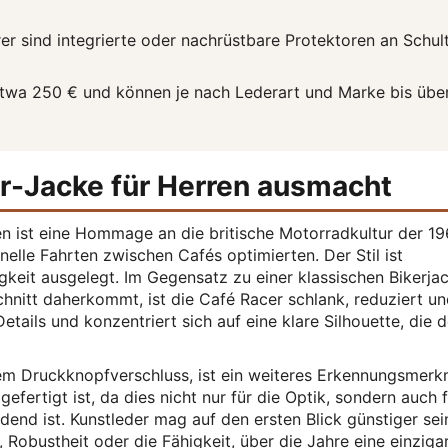
r sind integrierte oder nachrüstbare Protektoren an Schul
etwa 250 € und können je nach Lederart und Marke bis übe
r-Jacke für Herren ausmacht
en ist eine Hommage an die britische Motorradkultur der 1
nelle Fahrten zwischen Cafés optimierten. Der Stil ist
gkeit ausgelegt. Im Gegensatz zu einer klassischen Bikerjac
chnitt daherkommt, ist die Café Racer schlank, reduziert u
Details und konzentriert sich auf eine klare Silhouette, die 
nem Druckknopfverschluss, ist ein weiteres Erkennungsmerk
efertigt ist, da dies nicht nur für die Optik, sondern auch f
end ist. Kunstleder mag auf den ersten Blick günstiger sei
, Robustheit oder die Fähigkeit, über die Jahre eine einziga