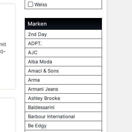
Weiss
Marken
2nd Day
t
ADPT.
mit
00–
AJC
Alba Moda
Amaci & Sons
Arma
Armani Jeans
Ashley Brooke
Baldessarini
Barbour International
Be Edgy