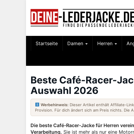
Skip
to
main
content
Startseite
Damen
Herren
An
Beste Café-Racer-Jac
Auswahl 2026
Werbehinweis:
Dieser Artikel enthält Affiliate-Li
Provision. Für dich ändert sich am Preis nichts. Die 
Die beste Café-Racer-Jacke für Herren verei
Verarbeitung.
Sie ist mehr als nur eine Motorr