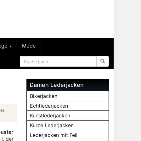
lege
Mode
Damen Lederjacken
Bikerjacken
Echtlederjacken
ine
Kunstlederjacken
Kurze Lederjacken
buster
Lederjacken mit Fell
l, der