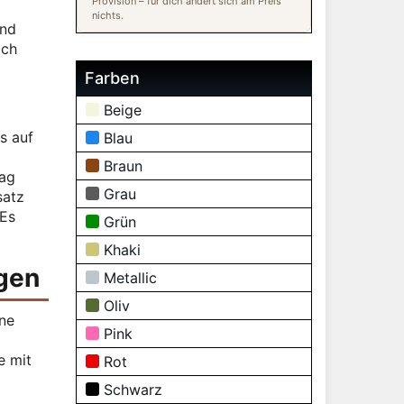
Provision – für dich ändert sich am Preis
nichts.
und
och
Farben
Beige
s auf
Blau
Braun
tag
Grau
satz
 Es
Grün
Khaki
gen
Metallic
Oliv
ine
Pink
e mit
Rot
Schwarz