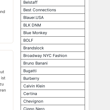
Belstaff
Best Connections
und
Blauer.USA
BLK DNM
Blue Monkey
BOLF
Brandslock
Broadway NYC Fashion
Bruno Banani
Bugatti
gut
ist
Burberry
 zu
Calvin Klein
eren
Certina
Chevignon
Cigno Nero