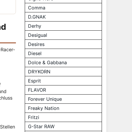
Comma
D.GNAK
nd
Derhy
Desigual
Desires
-Racer-
Diesel
Dolce & Gabbana
DRYKORN
Esprit
f
FLAVOR
und
chluss
Forever Unique
Freaky Nation
Fritzi
G-Star RAW
Stellen