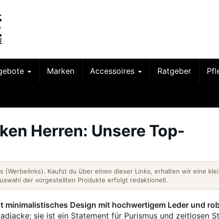
gebote
Marken
Accessoires
Ratgeber
Pf
ken Herren: Unsere Top-
nks (Werbelinks). Kaufst du über einen dieser Links, erhalten wir eine kle
Auswahl der vorgestellten Produkte erfolgt redaktionell.
nt minimalistisches Design mit hochwertigem Leder und ro
adjacke; sie ist ein Statement für Purismus und zeitlosen Sti