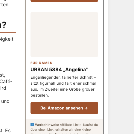
rten
m?
igkeit
FÜR DAMEN
URBAN 5884 „Angelina"
st,
Enganliegender, taillierter Schnitt –
Café-
sitzt figurnah und fällt eher schmal
ird
aus. Im Zweifel eine Größe größer
bestellen.
n und
Bei Amazon ansehen →
Werbehinweis:
Affiliate-Links. Kaufst du
t. Es
über einen Link, erhalten wir eine kleine