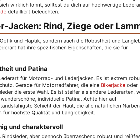
 sich wirklich lohnt, solltest du dich auf hochwertige Ledera
nde
detailliert beleuchten.
er-Jacken: Rind, Ziege oder Lam
e Optik und Haptik, sondern auch die Robustheit und Langleb
erart hat ihre spezifischen Eigenschaften, die sie für
theit und Patina
Lederart für Motorrad- und Lederjacken. Es ist extrem robu
chutz. Gerade für Motorradfahrer, die eine
Bikerjacke
oder 
eder die erste Wahl. Es ist steifer als andere Lederarten, w
 wunderschöne, individuelle Patina. Achte hier auf
standsfähigste Schicht der Haut, die alle natürlichen Narbe
n für höchste Qualität und Langlebigkeit.
hig und charaktervoll
s Rindsleder, aber dennoch überraschend robust und reißfes