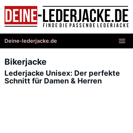
Skip
to
main
content
Deine-lederjacke.de
Toggl
navig
Bikerjacke
Lederjacke Unisex: Der perfekte
Schnitt für Damen & Herren