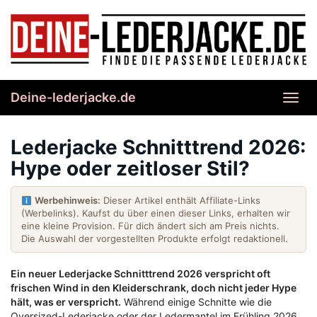
Skip
to
main
content
Deine-lederjacke.de
Toggl
navig
Lederjacke Schnitttrend 2026:
Hype oder zeitloser Stil?
Werbehinweis:
Dieser Artikel enthält Affiliate-Links
(Werbelinks). Kaufst du über einen dieser Links, erhalten wir
eine kleine Provision. Für dich ändert sich am Preis nichts.
Die Auswahl der vorgestellten Produkte erfolgt redaktionell.
Ein neuer Lederjacke Schnitttrend 2026 verspricht oft
frischen Wind in den Kleiderschrank, doch nicht jeder Hype
hält, was er verspricht.
Während einige Schnitte wie die
Oversized-Lederjacke oder der Ledermantel im Frühling 2026