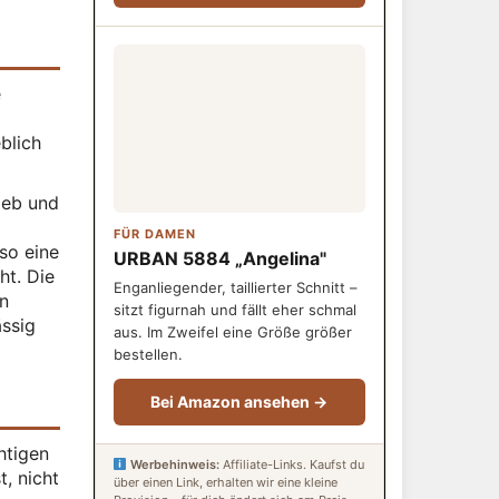
e
blich
rieb und
FÜR DAMEN
lso eine
URBAN 5884 „Angelina"
ht. Die
Enganliegender, taillierter Schnitt –
en
sitzt figurnah und fällt eher schmal
ässig
aus. Im Zweifel eine Größe größer
bestellen.
Bei Amazon ansehen →
htigen
Werbehinweis:
Affiliate-Links. Kaufst du
t, nicht
über einen Link, erhalten wir eine kleine