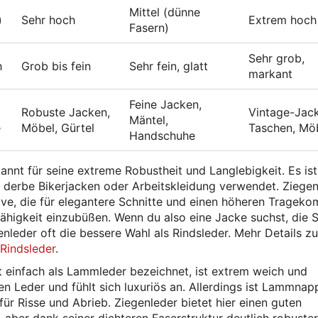
Mittel (dünne
)
Sehr hoch
Extrem hoch
Fasern)
Sehr grob,
h
Grob bis fein
Sehr fein, glatt
markant
Feine Jacken,
Robuste Jacken,
Vintage-Jac
Mäntel,
e
Möbel, Gürtel
Taschen, Mö
Handschuhe
annt für seine extreme Robustheit und Langlebigkeit. Es ist
r derbe Bikerjacken oder Arbeitskleidung verwendet. Ziege
ative, die für elegantere Schnitte und einen höheren Trageko
fähigkeit einzubüßen. Wenn du also eine Jacke suchst, die 
egenleder oft die bessere Wahl als Rindsleder. Mehr Details z
Rindsleder
.
einfach als Lammleder bezeichnet, ist extrem weich und
en Leder und fühlt sich luxuriös an. Allerdings ist Lammnap
für Risse und Abrieb. Ziegenleder bietet hier einen guten