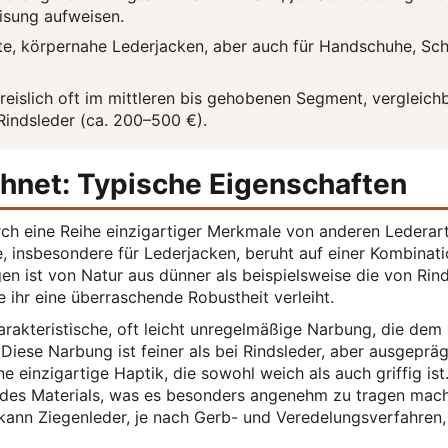
isung aufweisen.
nte, körpernahe Lederjacken, aber auch für Handschuhe, Sc
reislich oft im mittleren bis gehobenen Segment, vergleich
indsleder (ca. 200–500 €).
hnet: Typische Eigenschaften
urch eine Reihe einzigartiger Merkmale von anderen Lederar
e, insbesondere für Lederjacken, beruht auf einer Kombinat
gen ist von Natur aus dünner als beispielsweise die von Rind
ie ihr eine überraschende Robustheit verleiht.
arakteristische, oft leicht unregelmäßige Narbung, die dem
Diese Narbung ist feiner als bei Rindsleder, aber ausgepräg
einzigartige Haptik, die sowohl weich als auch griffig ist.
ät des Materials, was es besonders angenehm zu tragen mach
nn Ziegenleder, je nach Gerb- und Veredelungsverfahren,