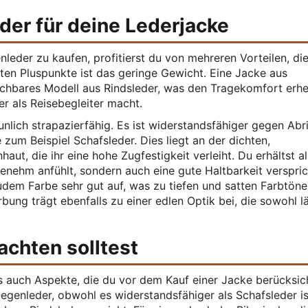
eder für deine Lederjacke
leder zu kaufen, profitierst du von mehreren Vorteilen, di
ößten Pluspunkte ist das geringe Gewicht. Eine Jacke aus
leichbares Modell aus Rindsleder, was den Tragekomfort erhe
er als Reisebegleiter macht.
aunlich strapazierfähig. Es ist widerstandsfähiger gegen Ab
 zum Beispiel Schafsleder. Dies liegt an der dichten,
aut, die ihr eine hohe Zugfestigkeit verleiht. Du erhältst a
genehm anfühlt, sondern auch eine gute Haltbarkeit verspric
udem Farbe sehr gut auf, was zu tiefen und satten Farbtön
arbung trägt ebenfalls zu einer edlen Optik bei, die sowohl l
achten solltest
s auch Aspekte, die du vor dem Kauf einer Jacke berücksic
Ziegenleder, obwohl es widerstandsfähiger als Schafsleder is