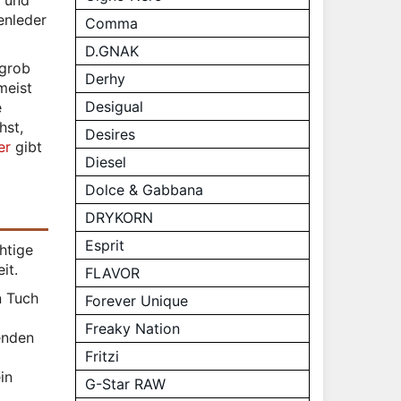
r und
enleder
Comma
D.GNAK
 grob
Derhy
meist
Desigual
e
hst,
Desires
er
gibt
Diesel
Dolce & Gabbana
DRYKORN
Esprit
htige
it.
FLAVOR
n Tuch
Forever Unique
Freaky Nation
enden
Fritzi
in
G-Star RAW