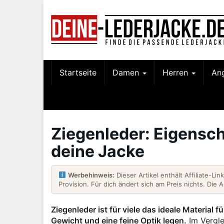
Skip
to
main
content
Startseite
Damen
Herren
An
Ziegenleder: Eigensch
deine Jacke
Werbehinweis:
Dieser Artikel enthält Affiliate-Li
Provision. Für dich ändert sich am Preis nichts. Die 
Ziegenleder ist für viele das ideale Material
Gewicht und eine feine Optik legen.
Im Vergle