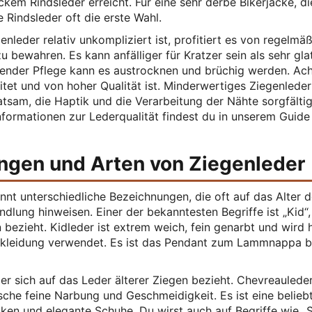
ckem Rindsleder erreicht. Für eine sehr derbe Bikerjacke, di
Rindsleder oft die erste Wahl.
enleder relativ unkompliziert ist, profitiert es von regelmä
 bewahren. Es kann anfälliger für Kratzer sein als sehr glat
hlender Pflege kann es austrocknen und brüchig werden. Ac
itet und von hoher Qualität ist. Minderwertiges Ziegenlede
atsam, die Haptik und die Verarbeitung der Nähte sorgfälti
Informationen zur Lederqualität findest du in unserem Guid
ngen und Arten von Ziegenleder
ennt unterschiedliche Bezeichnungen, die oft auf das Alter 
dlung hinweisen. Einer der bekanntesten Begriffe ist „Kid“,
bezieht. Kidleder ist extrem weich, fein genarbt und wird 
ekleidung verwendet. Es ist das Pendant zum Lammnappa b
der sich auf das Leder älterer Ziegen bezieht. Chevreauleder
tische feine Narbung und Geschmeidigkeit. Es ist eine belieb
en und elegante Schuhe. Du wirst auch auf Begriffe wie „S