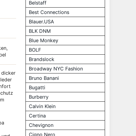
Belstaff
Best Connections
Blauer.USA
BLK DNM
Blue Monkey
ken,
BOLF
bel
Brandslock
Broadway NYC Fashion
 dicker
Bruno Banani
nleder
mfort
Bugatti
Schutz
Burberry
um
Calvin Klein
Certina
pa
Chevignon
Cigno Nero