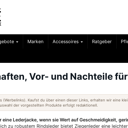
gebote
Marken
Accessoires
Ratgeber
Pf
aften, Vor- und Nachteile für
nks (Werbelinks). Kaufst du über einen dieser Links, erhalten wir eine kle
Auswahl der vorgestellten Produkte erfolgt redaktionell.
 für eine Lederjacke, wenn sie Wert auf Geschmeidigkeit, ger
ich zu robustem Rindsleder bietet Ziegenleder eine leichte