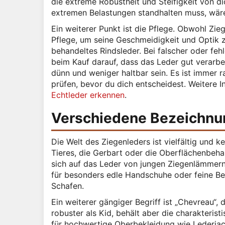
die extreme Robustheit und Steifigkeit von di
extremen Belastungen standhalten muss, wäre 
Ein weiterer Punkt ist die Pflege. Obwohl Zieg
Pflege, um seine Geschmeidigkeit und Optik zu
behandeltes Rindsleder. Bei falscher oder fe
beim Kauf darauf, dass das Leder gut verarbe
dünn und weniger haltbar sein. Es ist immer r
prüfen, bevor du dich entscheidest. Weitere 
Echtleder erkennen
.
Verschiedene Bezeichnu
Die Welt des Ziegenleders ist vielfältig und k
Tieres, die Gerbart oder die Oberflächenbehan
sich auf das Leder von jungen Ziegenlämmern 
für besonders edle Handschuhe oder feine B
Schafen.
Ein weiterer gängiger Begriff ist „Chevreau“, 
robuster als Kid, behält aber die charakteris
für hochwertige Oberbekleidung wie Lederjack