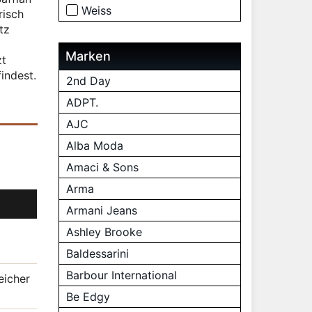
Weiss
risch
tz
Marken
zt
indest.
2nd Day
ADPT.
AJC
Alba Moda
Amaci & Sons
Arma
Armani Jeans
Ashley Brooke
Baldessarini
Barbour International
eicher
Be Edgy