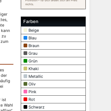
e
Provision – für dich ändert sich am Preis
nichts.
ßiger
tes,
Farben
hte
Beige
r kann
g zu
Blau
e zum
Braun
Grau
Grün
Khaki
des
 der
Metallic
häufig
Oliv
ei
Pink
Rot
 ist
te Wahl
Schwarz
affian“