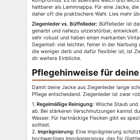
Kompromiss: Es ist ebenfalls weich und leicht
haltbarer als Lammnappa. Für eine Jacke, die 
daher oft die praktischere Wahl. Lies mehr ü
Ziegenleder vs. Büffelleder:
Büffelleder ist d
genarbt und nahezu unzerstörbar, entwickelt 
sehr robust und haben einen markanten Vintag
Gegenteil: viel leichter, feiner in der Narbu
die weniger derb und dafür flexibler ist, ist 
dir weitere Einblicke.
Pflegehinweise für deine
Damit deine Jacke aus Ziegenleder lange schön
Pflege entscheidend. Ziegenleder ist zwar ro
1.
Regelmäßige Reinigung:
Wische Staub und 
ab. Bei stärkeren Verschmutzungen kannst du 
Wasser. Für hartnäckige Flecken gibt es spez
solltest.
2.
Imprägnierung:
Eine Imprägnierung schützt
hochwertiges Imprägnierspray, das für Glattl