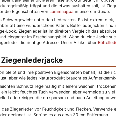
, aber dank seiner dichteren Faserstruktur deutlich robuste
du regelmäßig trägst und die etwas aushalten soll, ist Zieg
ber die Eigenschaften von
Lammnappa
in unserem Guide.
as Schwergewicht unter den Lederarten. Es ist extrem dick,
aber oft eine wunderschöne Patina. Büffellederjacken sind 
e-Look. Ziegenleder ist im direkten Vergleich das absolut
ng und eleganter im Erscheinungsbild. Wenn du eine Jacke suc
Ziegenleder die richtige Adresse. Unser Artikel über
Büffelled
 Ziegenlederjacke
 bleibt und ihre positiven Eigenschaften behält, ist die ric
bust, aber wie jedes Naturprodukt braucht es Aufmerksamke
leichten Schmutz regelmäßig mit einem weichen, trockene
ein leicht feuchtes Tuch verwenden, aber vermeide zu viel
ielle Lederreiniger, die du sparsam und nach Anleitung anw
 das Ziegenleder vor Feuchtigkeit und Flecken. Verwende e
eder geeignet ist. Sprühe es aus etwa 30 cm Entfernung