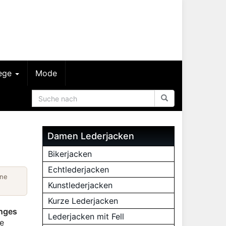
lege
Mode
Damen Lederjacken
Bikerjacken
Echtlederjacken
ine
Kunstlederjacken
Kurze Lederjacken
inges
Lederjacken mit Fell
re