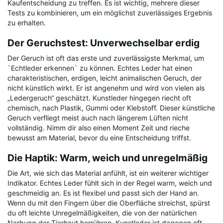
Kaufentscheidung zu treffen. Es ist wichtig, mehrere dieser
Tests zu kombinieren, um ein möglichst zuverlässiges Ergebnis
zu erhalten.
Der Geruchstest: Unverwechselbar erdig
Der Geruch ist oft das erste und zuverlässigste Merkmal, um
`Echtleder erkennen` zu können. Echtes Leder hat einen
charakteristischen, erdigen, leicht animalischen Geruch, der
nicht künstlich wirkt. Er ist angenehm und wird von vielen als
„Ledergeruch“ geschätzt. Kunstleder hingegen riecht oft
chemisch, nach Plastik, Gummi oder Klebstoff. Dieser künstliche
Geruch verfliegt meist auch nach längerem Lüften nicht
vollständig. Nimm dir also einen Moment Zeit und rieche
bewusst am Material, bevor du eine Entscheidung triffst.
Die Haptik: Warm, weich und unregelmäßig
Die Art, wie sich das Material anfühlt, ist ein weiterer wichtiger
Indikator. Echtes Leder fühlt sich in der Regel warm, weich und
geschmeidig an. Es ist flexibel und passt sich der Hand an.
Wenn du mit den Fingern über die Oberfläche streichst, spürst
du oft leichte Unregelmäßigkeiten, die von der natürlichen
Narbung der Tierhaut herrühren. Kunstleder ist dagegen oft