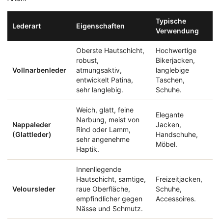
Typische
Lederart
Eigenschaften
Verwendung
Oberste Hautschicht,
Hochwertige
robust,
Bikerjacken,
Vollnarbenleder
atmungsaktiv,
langlebige
entwickelt Patina,
Taschen,
sehr langlebig.
Schuhe.
Weich, glatt, feine
Elegante
Narbung, meist von
Nappaleder
Jacken,
Rind oder Lamm,
(Glattleder)
Handschuhe,
sehr angenehme
Möbel.
Haptik.
Innenliegende
Hautschicht, samtige,
Freizeitjacken,
Veloursleder
raue Oberfläche,
Schuhe,
empfindlicher gegen
Accessoires.
Nässe und Schmutz.