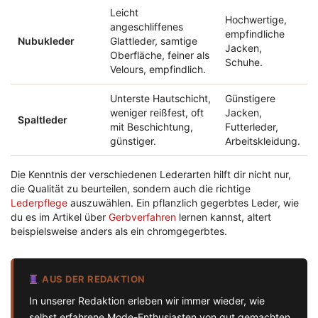
Leicht
Hochwertige,
angeschliffenes
empfindliche
Nubukleder
Glattleder, samtige
Jacken,
Oberfläche, feiner als
Schuhe.
Velours, empfindlich.
Unterste Hautschicht,
Günstigere
weniger reißfest, oft
Jacken,
Spaltleder
mit Beschichtung,
Futterleder,
günstiger.
Arbeitskleidung.
Die Kenntnis der verschiedenen Lederarten hilft dir nicht nur,
die Qualität zu beurteilen, sondern auch die richtige
Lederpflege
auszuwählen. Ein pflanzlich gegerbtes Leder, wie
du es im Artikel über
Gerbverfahren
lernen kannst, altert
beispielsweise anders als ein chromgegerbtes.
AUS DER REDAKTION
In unserer Redaktion erleben wir immer wieder, wie
selbst erfahrene Mode-Enthusiasten von gut gemachten