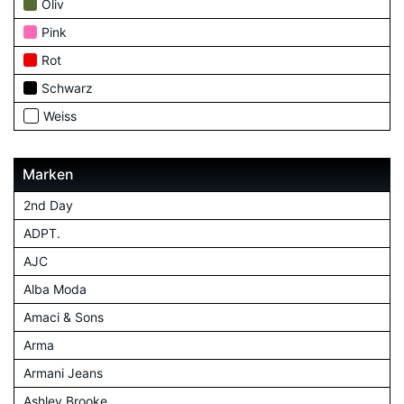
Oliv
Pink
Rot
Schwarz
Weiss
Marken
2nd Day
ADPT.
AJC
Alba Moda
Amaci & Sons
Arma
Armani Jeans
Ashley Brooke