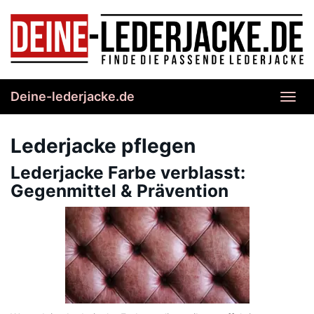
Skip
to
main
content
Deine-lederjacke.de
Toggl
navig
Lederjacke pflegen
Lederjacke Farbe verblasst:
Gegenmittel & Prävention