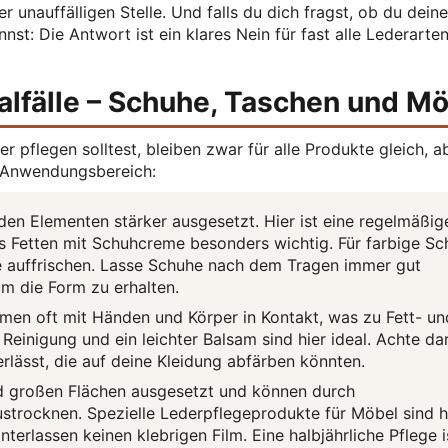
 unauffälligen Stelle. Und falls du dich fragst, ob du deine
nst: Die Antwort ist ein klares Nein für fast alle Lederarten
ialfälle – Schuhe, Taschen und M
r pflegen solltest, bleiben zwar für alle Produkte gleich, a
h Anwendungsbereich:
en Elementen stärker ausgesetzt. Hier ist eine regelmäßig
s Fetten mit Schuhcreme besonders wichtig. Für farbige S
te auffrischen. Lasse Schuhe nach dem Tragen immer gut
m die Form zu erhalten.
n oft mit Händen und Körper in Kontakt, was zu Fett- un
Reinigung und ein leichter Balsam sind hier ideal. Achte dar
rlässt, die auf deine Kleidung abfärben könnten.
 großen Flächen ausgesetzt und können durch
strocknen. Spezielle Lederpflegeprodukte für Möbel sind h
nterlassen keinen klebrigen Film. Eine halbjährliche Pflege i