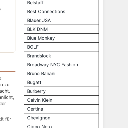
Belstaff
s
Best Connections
Blauer.USA
BLK DNM
Blue Monkey
BOLF
Brandslock
Broadway NYC Fashion
Bruno Banani
s
Bugatti
nn zu
acht.
Burberry
nlicht,
Calvin Klein
der
Certina
Chevignon
it für
Cigno Nero