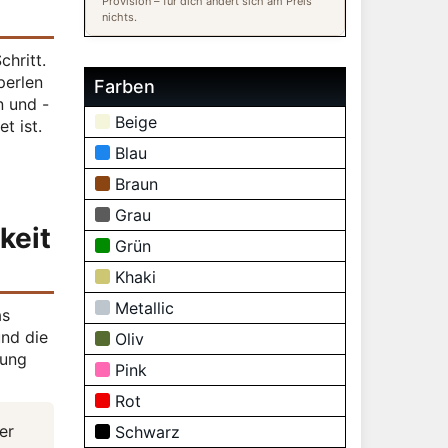
Provision – für dich ändert sich am Preis
nichts.
chritt.
perlen
Farben
n und -
Beige
t ist.
Blau
Braun
Grau
keit
Grün
Khaki
Metallic
as
und die
Oliv
dung
Pink
Rot
er
Schwarz