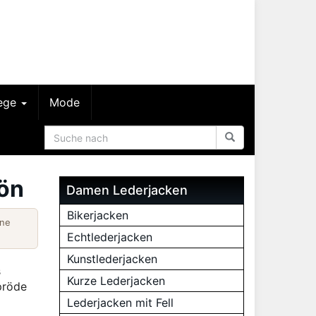
lege
Mode
hön
Damen Lederjacken
Bikerjacken
ine
Echtlederjacken
Kunstlederjacken
s
Kurze Lederjacken
pröde
Lederjacken mit Fell