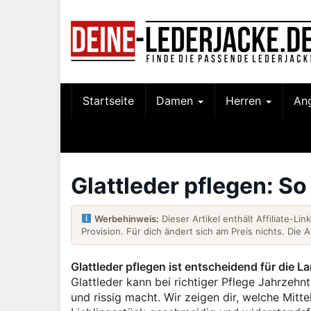
Skip
to
main
content
Startseite
Damen
Herren
An
Glattleder pflegen: So
Werbehinweis:
Dieser Artikel enthält Affiliate-Li
Provision. Für dich ändert sich am Preis nichts. Die 
Glattleder pflegen ist entscheidend für die 
Glattleder kann bei richtiger Pflege Jahrzeh
und rissig macht. Wir zeigen dir, welche Mitt