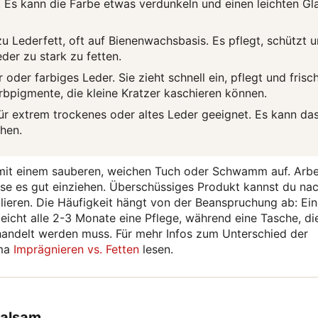
Es kann die Farbe etwas verdunkeln und einen leichten Gl
zu Lederfett, oft auf Bienenwachsbasis. Es pflegt, schützt 
der zu stark zu fetten.
 oder farbiges Leder. Sie zieht schnell ein, pflegt und frisc
rbpigmente, die kleine Kratzer kaschieren können.
 für extrem trockenes oder altes Leder geeignet. Es kann da
hen.
it einem sauberen, weichen Tuch oder Schwamm auf. Arbe
sse es gut einziehen. Überschüssiges Produkt kannst du na
ieren. Die Häufigkeit hängt von der Beanspruchung ab: Ei
lleicht alle 2-3 Monate eine Pflege, während eine Tasche, di
ehandelt werden muss. Für mehr Infos zum Unterschied der
ema
Imprägnieren vs. Fetten
lesen.
balsam