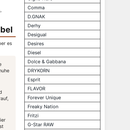
Comma
,
D.GNAK
Derhy
öbel
Desigual
ber es
Desires
Diesel
Dolce & Gabbana
e
chuhe
DRYKORN
Esprit
FLAVOR
d
Forever Unique
auf,
Freaky Nation
Fritzi
ier
G-Star RAW
st