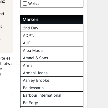
anz
Weiss
und
Marken
ht
2nd Day
ADPT.
s
AJC
Alba Moda
Amaci & Sons
ite es
ch etwa
Arma
ne
Armani Jeans
e
Ashley Brooke
Baldessarini
Barbour International
Be Edgy