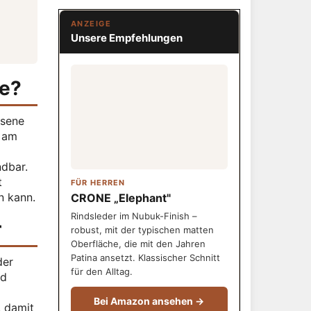
ANZEIGE
Unsere Empfehlungen
ge?
ssene
r am
ndbar.
t
FÜR HERREN
n kann.
CRONE „Elephant"
Rindsleder im Nubuk-Finish –
r
robust, mit der typischen matten
Oberfläche, die mit den Jahren
Patina ansetzt. Klassischer Schnitt
der
für den Alltag.
nd
Bei Amazon ansehen →
, damit