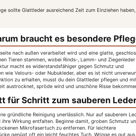
ge sollte Glattleder ausreichend Zeit zum Einziehen haben,
warum braucht es besondere Pfle
nseite nach außen verarbeitet wird und eine glatte, geschlo
enen Tieren stammen, wobei Rinds-, Lamm- und Ziegenlede
uktur macht es widerstandsfähiger gegen Schmutz und
en wie Velours- oder Nubukleder, aber es ist nicht unverwu
tion zu erhalten, musst du dein Glattleder pflegen und mi
 Zeit austrocknet, spröde wird und unschöne Risse bekomme
itt für Schritt zum sauberen Lede
eine gründliche Reinigung unerlässlich. Nur auf sauberem Le
 ihre Wirkung entfalten. Beginne damit, groben Schmutz u
ockenen Mikrofasertuch zu entfernen. Für leichtere
ke genügt oft ein leicht feuchtes Tuch. Wringe es gut aus