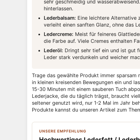
sehr geschmeidig und wasserabweisend. 
hinterlassen.
Lederbalsam:
Eine leichtere Alternative 
verleiht einen sanften Glanz, ohne das Le
Ledercreme:
Meist für feineres Glattleder
die Farbe auf. Viele Cremes enthalten Fa
Lederöl:
Dringt sehr tief ein und ist gut
Leder stark verdunkeln und weicher mac
Trage das gewählte Produkt immer sparsam m
in kleinen kreisenden Bewegungen ein und la
15-30 Minuten mit einem sauberen Tuch abpol
Lederjacke, die du täglich trägst, braucht vie
seltener genutzt wird, nur 1-2 Mal im Jahr b
Produkte kannst du unseren Artikel zum Th
UNSERE EMPFEHLUNG
Hochwertiges Lederfett / Leder