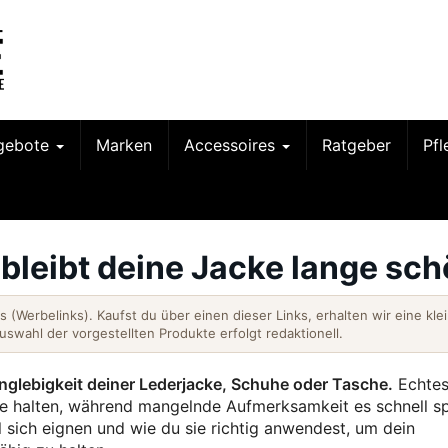
gebote
Marken
Accessoires
Ratgeber
Pf
 bleibt deine Jacke lange sc
nks (Werbelinks). Kaufst du über einen dieser Links, erhalten wir eine kle
Auswahl der vorgestellten Produkte erfolgt redaktionell.
Langlebigkeit deiner Lederjacke, Schuhe oder Tasche.
Echte
nte halten, während mangelnde Aufmerksamkeit es schnell s
el sich eignen und wie du sie richtig anwendest, um dein