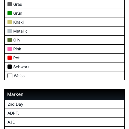
Grau
Grün
Khaki
Metallic
Oliv
Pink
Rot
Schwarz
Weiss
Marken
2nd Day
ADPT.
AJC