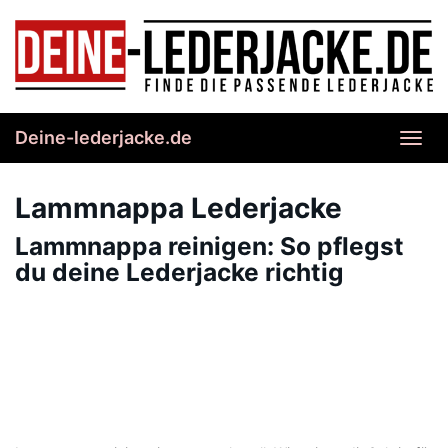
Skip
to
main
content
Deine-lederjacke.de
Toggl
navig
Lammnappa Lederjacke
Lammnappa reinigen: So pflegst
du deine Lederjacke richtig