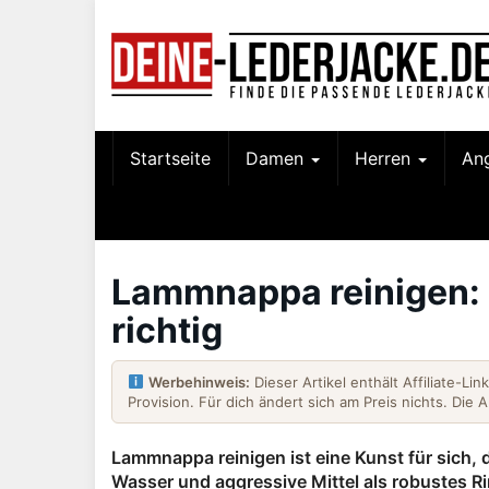
Skip
to
main
content
Startseite
Damen
Herren
An
Lammnappa reinigen: 
richtig
Werbehinweis:
Dieser Artikel enthält Affiliate-Li
Provision. Für dich ändert sich am Preis nichts. Die 
Lammnappa reinigen ist eine Kunst für sich, 
Wasser und aggressive Mittel als robustes Ri