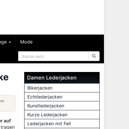
lege
Mode
ke
Damen Lederjacken
Bikerjacken
Echtlederjacken
ine
Kunstlederjacken
Kurze Lederjacken
r auf
Lederjacken mit Fell
 tragen