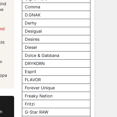
sind
Comma
be
D.GNAK
Derhy
und
Desigual
Desires
cht
Diesel
Dolce & Gabbana
an
DRYKORN
Esprit
appa
FLAVOR
Forever Unique
Freaky Nation
Fritzi
ch
G-Star RAW