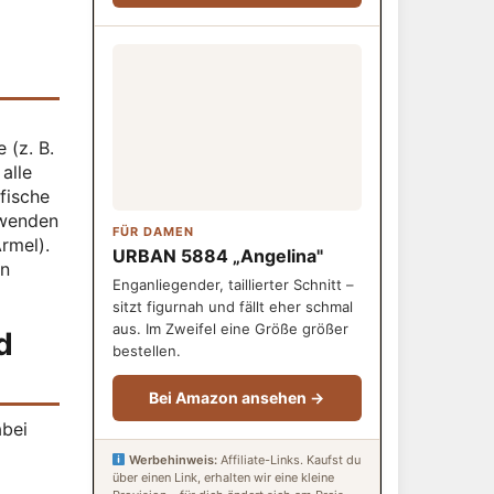
 (z. B.
alle
fische
rwenden
FÜR DAMEN
rmel).
URBAN 5884 „Angelina"
en
Enganliegender, taillierter Schnitt –
sitzt figurnah und fällt eher schmal
aus. Im Zweifel eine Größe größer
d
bestellen.
Bei Amazon ansehen →
abei
Werbehinweis:
Affiliate-Links. Kaufst du
über einen Link, erhalten wir eine kleine