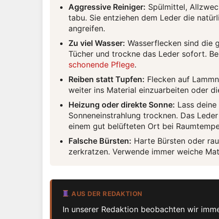
Aggressive Reiniger:
Spülmittel, Allzwec
tabu. Sie entziehen dem Leder die natür
angreifen.
Zu viel Wasser:
Wasserflecken sind die 
Tücher und trockne das Leder sofort. Be
schonende Pflege
.
Reiben statt Tupfen:
Flecken auf Lammna
weiter ins Material einzuarbeiten oder d
Heizung oder direkte Sonne:
Lass deine 
Sonneneinstrahlung trocknen. Das Leder t
einem gut belüfteten Ort bei Raumtemper
Falsche Bürsten:
Harte Bürsten oder ra
zerkratzen. Verwende immer weiche Mate
AUS DER REDAKTION
In unserer Redaktion beobachten wir imm