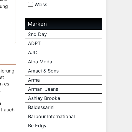
Weiss
gung
Marken
2nd Day
ADPT.
AJC
Alba Moda
nierung
Amaci & Sons
st
Arma
n es
Armani Jeans
s
Ashley Brooke
n
Baldessarini
rt auch
Barbour International
Be Edgy