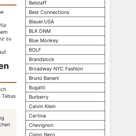
Belstaff
ne
Best Connections
Blauer.USA
für
BLK DNM
inem
nz zu
Blue Monkey
BOLF
auf.
Brandslock
en
Broadway NYC Fashion
Bruno Banani
Bugatti
ich
e Tabus
Burberry
Calvin Klein
Certina
ng
ichen
Chevignon
Cigno Nero