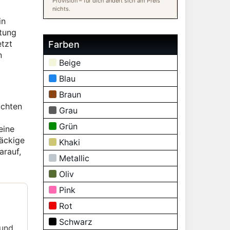
Provision – für dich ändert sich am Preis
nichts.
in
htung
etzt
Farben
n
Beige
Blau
Braun
uchten
Grau
Grün
eine
näckige
Khaki
arauf,
Metallic
Oliv
Pink
Rot
Schwarz
 und