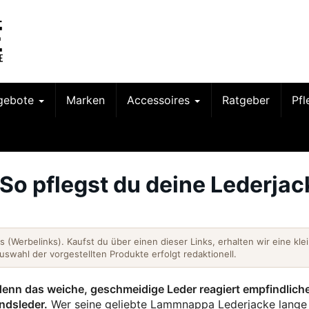
gebote
Marken
Accessoires
Ratgeber
Pf
So pflegst du deine Lederjac
nks (Werbelinks). Kaufst du über einen dieser Links, erhalten wir eine kle
Auswahl der vorgestellten Produkte erfolgt redaktionell.
denn das weiche, geschmeidige Leder reagiert empfindliche
ndsleder.
Wer seine geliebte Lammnappa Lederjacke lange