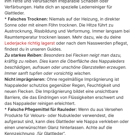
ihm Fette und verursachen irreparable Schäden oder
Verfärbungen. Halte dich an spezielle Lederreiniger für
Glattleder.
*
Falsches Trocknen:
Niemals auf der Heizung, in direkter
Sonne oder mit einem Föhn trocknen. Die Hitze führt zu
Austrocknung, Rissbildung und Verformung. Immer langsam bei
Raumtemperatur trocknen lassen. Mehr dazu, wie du deine
Lederjacke richtig lagerst
oder nach dem Nasswerden pflegst,
findest du in unseren Guides.
Zu starkes Reiben:
Besonders bei Flecken neigt man dazu,
kräftig zu reiben. Dies kann die Oberfläche des Nappaleders
beschädigen, aufrauen oder unschöne Glanzstellen erzeugen.
Immer sanft tupfen oder vorsichtig wischen.
Nicht imprägnieren:
Ohne regelmäßige Imprägnierung ist
Nappaleder schutzlos gegenüber Regen, Feuchtigkeit und
neuen Flecken. Die Imprägnierung bildet eine unsichtbare
Barriere, die das Eindringen von Flüssigkeiten erschwert und
das Nappaleder reinigen erleichtert.
*
Falsche Pflegemittel für Rauleder:
Wenn du aus Versehen
Produkte für Velours- oder Nubukleder verwendest, die
aufgeraut sind, kann dies Glattleder wie Nappa verkleben oder
einen unerwünschten Glanz hinterlassen. Achte auf die
Kennzeichnung „für Glattleder“.