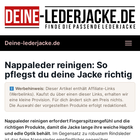
Skip
to
main
content
Deine-lederjacke.de
Toggl
navig
Nappaleder reinigen: So
pflegst du deine Jacke richtig
Werbehinweis:
Dieser Artikel enthält Affiliate-Links
(Werbelinks). Kaufst du über einen dieser Links, erhalten wir
eine kleine Provision. Für dich ändert sich am Preis nichts.
Die Auswahl der vorgestellten Produkte erfolgt redaktionell.
Nappaleder reinigen erfordert Fingerspitzengefühl und die
richtigen Produkte, damit die Jacke lange ihre weiche Haptik
und edle Optik behält.
Im Gegensatz zu robustem Rindsleder
ist das feine Nappaleder empfindlicher gegenüber