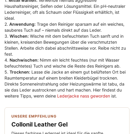
1.
Mittel wählen:
Verwende niemals aggressive
Haushaltsreiniger, Seifen oder Lösungsmittel. Ein pH-neutraler
Lederreiniger, oft als Schaum oder Flüssigkeit erhältlich, ist
ideal.
2.
Anwendung:
Trage den Reiniger sparsam auf ein weiches,
sauberes Tuch auf – niemals direkt auf das Leder.
3.
Wischen:
Wische mit dem befeuchteten Tuch sanft und in
kleinen, kreisenden Bewegungen über die verschmutzten
Stellen. Arbeite dich dabei abschnittsweise vor. Reibe nicht zu
fest.
4.
Nachwischen:
Nimm ein leicht feuchtes (nur mit Wasser
befeuchtetes) Tuch und wische die Reste des Reinigers ab.
5.
Trocknen:
Lasse die Jacke an einem gut belüfteten Ort bei
Raumtemperatur auf einem breiten Kleiderbügel trocknen.
Direkte Sonneneinstrahlung oder Heizungswärme ist tabu, da
sie das Leder austrocknen und hart machen. Hier findest du
weitere Tipps, wenn deine
Lederjacke nass geworden
ist.
UNSERE EMPFEHLUNG
Collonil Leather Gel
Dieses farblose Ledergel ist ideal für die sanfte