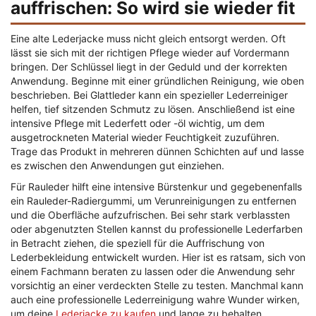
auffrischen: So wird sie wieder fit
Eine alte Lederjacke muss nicht gleich entsorgt werden. Oft
lässt sie sich mit der richtigen Pflege wieder auf Vordermann
bringen. Der Schlüssel liegt in der Geduld und der korrekten
Anwendung. Beginne mit einer gründlichen Reinigung, wie oben
beschrieben. Bei Glattleder kann ein spezieller Lederreiniger
helfen, tief sitzenden Schmutz zu lösen. Anschließend ist eine
intensive Pflege mit Lederfett oder -öl wichtig, um dem
ausgetrockneten Material wieder Feuchtigkeit zuzuführen.
Trage das Produkt in mehreren dünnen Schichten auf und lasse
es zwischen den Anwendungen gut einziehen.
Für Rauleder hilft eine intensive Bürstenkur und gegebenenfalls
ein Rauleder-Radiergummi, um Verunreinigungen zu entfernen
und die Oberfläche aufzufrischen. Bei sehr stark verblassten
oder abgenutzten Stellen kannst du professionelle Lederfarben
in Betracht ziehen, die speziell für die Auffrischung von
Lederbekleidung entwickelt wurden. Hier ist es ratsam, sich von
einem Fachmann beraten zu lassen oder die Anwendung sehr
vorsichtig an einer verdeckten Stelle zu testen. Manchmal kann
auch eine professionelle Lederreinigung wahre Wunder wirken,
um deine
Lederjacke zu kaufen
und lange zu behalten.