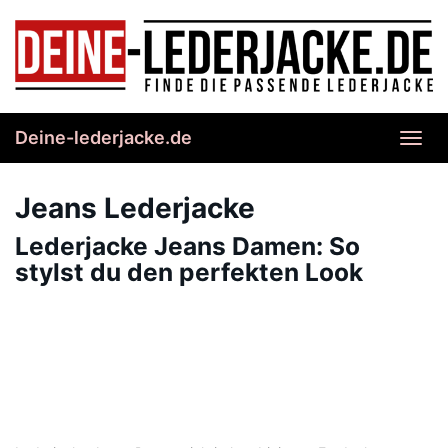
Skip
to
main
content
Deine-lederjacke.de
Toggl
navig
Jeans Lederjacke
Lederjacke Jeans Damen: So
stylst du den perfekten Look