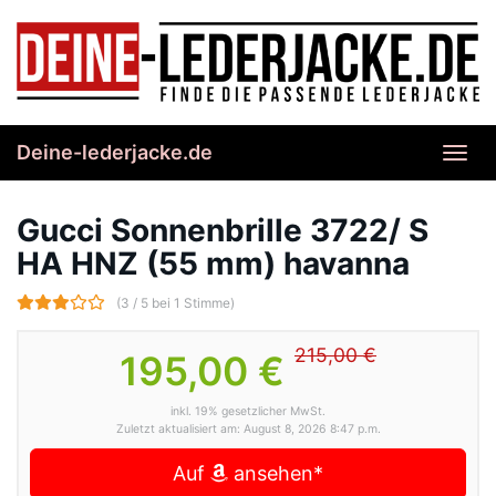
Skip
to
main
content
Deine-lederjacke.de
Toggl
navig
Gucci Sonnenbrille 3722/ S
HA HNZ (55 mm) havanna
(3 / 5 bei 1 Stimme)
215,00 €
195,00 €
inkl. 19% gesetzlicher MwSt.
Zuletzt aktualisiert am: August 8, 2026 8:47 p.m.
Auf
ansehen*