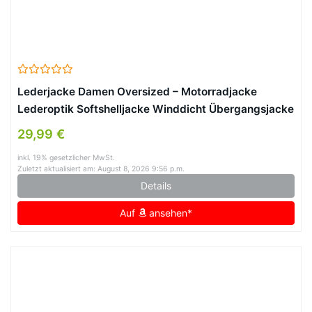
Lederjacke Damen Oversized – Motorradjacke
Lederoptik Softshelljacke Winddicht Übergangsjacke
Reverskragen Sweatjacke Hip Hop Bikejacke Festlich
29,99 €
Damenjacken Aesthetic Streetwear (Black, L)
inkl. 19% gesetzlicher MwSt.
Zuletzt aktualisiert am: August 8, 2026 9:56 p.m.
Details
Auf
ansehen*