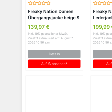
Freaky Nation Damen
Freaky N
Übergangsjacke beige S
Lederjac
Reversk
139,97 €
199,99 
inkl. 19% gesetzlicher MwSt.
inkl. 19% ges
Zuletzt aktualisiert am: August 7,
Zuletzt aktual
2026 10:56 a.m.
2026 10:56 a
Details
Auf
ansehen*
Au