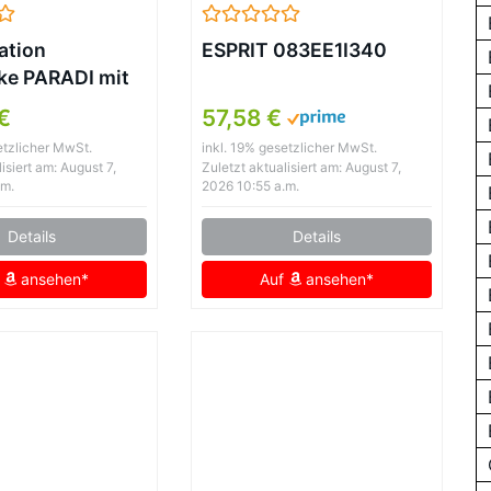
ation
ESPRIT 083EE1I340
ke PARADI mit
ragen Damen
€
57,58 €
etzlicher MwSt.
inkl. 19% gesetzlicher MwSt.
isiert am: August 7,
Zuletzt aktualisiert am: August 7,
.m.
2026 10:55 a.m.
Details
Details
f
ansehen*
Auf
ansehen*