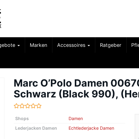
gebote
Marken
Accessoires
Ratgeber
Pf
Marc O’Polo Damen 0067
Schwarz (Black 990), (Her
Shops
Damen
Lederjacken Damen
Echtlederjacke Damen