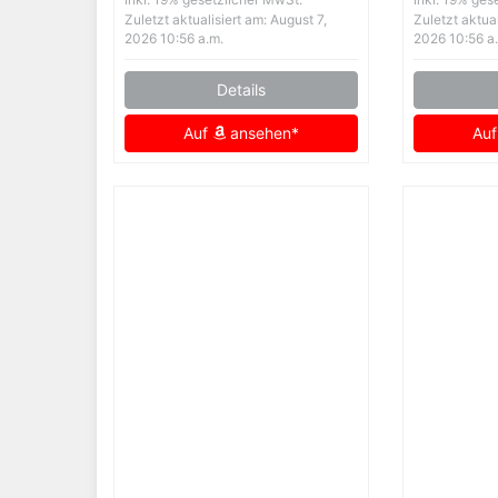
Herbstma
Zuletzt aktualisiert am: August 7,
Zuletzt aktual
Modisch
2026 10:56 a.m.
2026 10:56 a
Oberbek
Details
Schwarz
Auf
ansehen*
Au