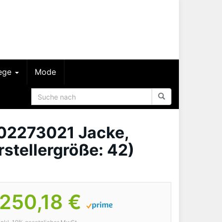
lege
Mode
02273021 Jacke,
stellergröße: 42)
250,18 €