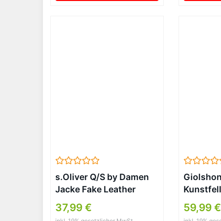
s.Oliver Q/S by Damen
Giolsho
Jacke Fake Leather
Kunstfel
GREY/BLACK M
Kurzman
37,99 €
59,99 
Flauschi
inkl. 19% gesetzlicher MwSt.
inkl. 19% ges