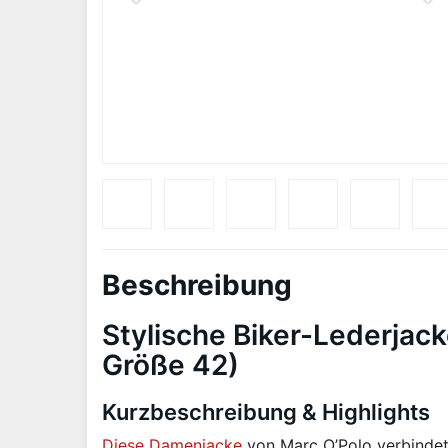
Beschreibung
Stylische Biker-Lederjac
Größe 42)
Kurzbeschreibung & Highlights
Diese Damenjacke
von Marc O’Polo verbindet 