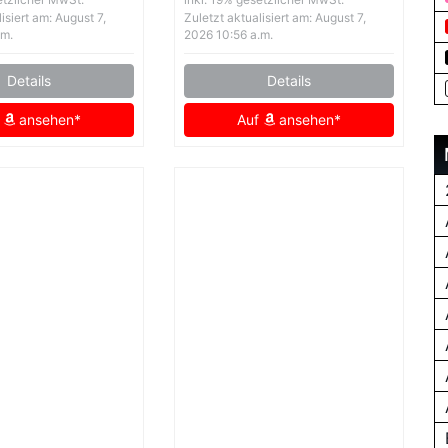
ntel Zottelige
Figur aus echtem
isiert am: August 7,
Zuletzt aktualisiert am: August 7,
e Weiche
Lammfell,
.m.
2026 10:56 a.m.
leidung 3671
strapazierfähige
Details
Details
 L
Lederjacke, geeignet für
die Zwischensaison,
f
ansehen*
Auf
ansehen*
Cognac, 48