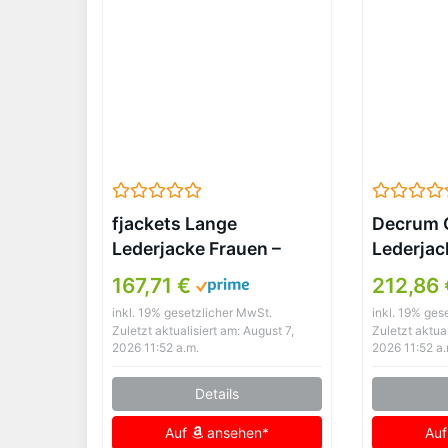
fjackets Lange
Decrum 
Lederjacke Frauen –
Lederjac
Echtes Lammfell Leder
Lammled
167,71 €
212,86 
Motorradjacke & Mäntel
inkl. 19% gesetzlicher MwSt.
inkl. 19% ges
für Damen, Victoria
Zuletzt aktualisiert am: August 7,
Zuletzt aktual
Brown, L
2026 11:52 a.m.
2026 11:52 a.
Details
Auf
ansehen*
Au