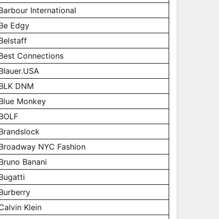
Barbour International
Be Edgy
Belstaff
Best Connections
Blauer.USA
BLK DNM
Blue Monkey
BOLF
Brandslock
Broadway NYC Fashion
Bruno Banani
Bugatti
Burberry
Calvin Klein