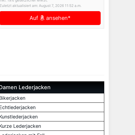
inkl. 19% gesetzlicher MwSt.
Zuletzt aktualisiert am: August 7, 2026 11:52 a.m.
Auf
ansehen*
Damen Lederjacken
Bikerjacken
Echtlederjacken
Kunstlederjacken
Kurze Lederjacken