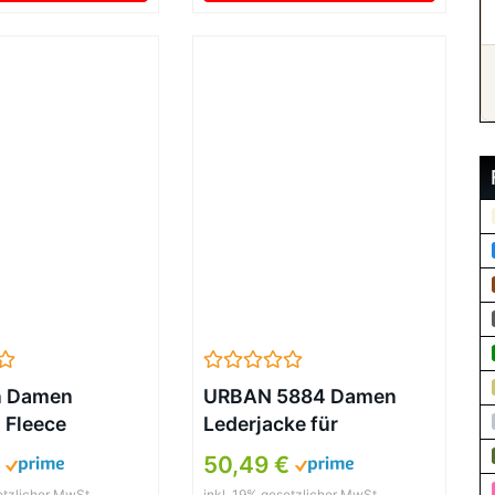
Bikejacke Festlich
Damenjacken Aesthetic
Streetwear (Black, L)
n Damen
URBAN 5884 Damen
l Fleece
Lederjacke für
tel Warmer
Übergrößen KATE,
€
50,49 €
ger
Mantel für die kurvige
etzlicher MwSt.
inkl. 19% gesetzlicher MwSt.