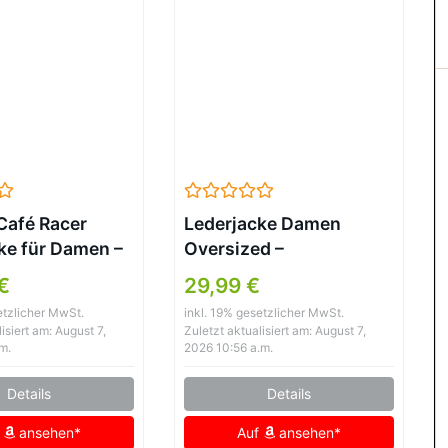
Café Racer
Lederjacke Damen
ke für Damen –
Oversized –
er, Schwarz
Motorradjacke
€
29,99 €
Lederoptik
etzlicher MwSt.
inkl. 19% gesetzlicher MwSt.
Softshelljacke
isiert am: August 7,
Zuletzt aktualisiert am: August 7,
Winddicht
m.
2026 10:56 a.m.
Übergangsjacke
Details
Details
Reverskragen
Sweatjacke Hip Hop
f
ansehen*
Auf
ansehen*