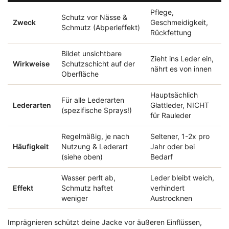
Pflege,
Schutz vor Nässe &
Zweck
Geschmeidigkeit,
Schmutz (Abperleffekt)
Rückfettung
Bildet unsichtbare
Zieht ins Leder ein,
Wirkweise
Schutzschicht auf der
nährt es von innen
Oberfläche
Hauptsächlich
Für alle Lederarten
Lederarten
Glattleder, NICHT
(spezifische Sprays!)
für Rauleder
Regelmäßig, je nach
Seltener, 1-2x pro
Häufigkeit
Nutzung & Lederart
Jahr oder bei
(siehe oben)
Bedarf
Wasser perlt ab,
Leder bleibt weich,
Effekt
Schmutz haftet
verhindert
weniger
Austrocknen
Imprägnieren schützt deine Jacke vor äußeren Einflüssen,