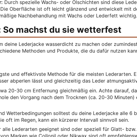
r:
Durch spezielle Wachs- oder Ölschichten sind diese Lede
e Oberfläche ist oft leicht glänzend und entwickelt mit de
gelmäßige Nachbehandlung mit Wachs oder Lederfett wichtig
 So machst du sie wetterfest
 um deine Lederjacke wasserdicht zu machen oder zumindest
chiedene Methoden und Produkte, die du dafür nutzen kann
igste und effektivste Methode für die meisten Lederarten. E
sser abperlen lässt und gleichzeitig das Leder atmungsaktiv
wa 20-30 cm Entfernung gleichmäßig ein. Achte darauf, da
rhole den Vorgang nach dem Trocknen (ca. 20-30 Minuten) 
 Wetterbedingungen solltest du deine Lederjacke alle 6 b
 oft im Regen, kann ein kürzerer Intervall sinnvoll sein.
 alle Lederarten geeignet sind oder speziell für Glatt- bzw.
 von Marken wie Collonil oder Nikwax sind oft empfehlensw