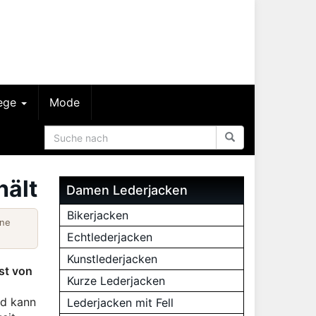
lege
Mode
hält
Damen Lederjacken
Bikerjacken
ine
Echtlederjacken
Kunstlederjacken
st von
Kurze Lederjacken
nd kann
Lederjacken mit Fell