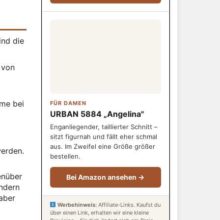
ind die
 von
hme bei
FÜR DAMEN
URBAN 5884 „Angelina"
Enganliegender, taillierter Schnitt –
sitzt figurnah und fällt eher schmal
aus. Im Zweifel eine Größe größer
werden.
bestellen.
enüber
Bei Amazon ansehen →
ndern
 aber
Werbehinweis:
Affiliate-Links. Kaufst du
über einen Link, erhalten wir eine kleine