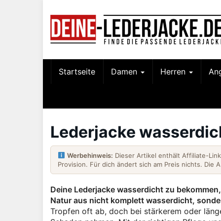
Skip
to
main
content
Startseite
Damen
Herren
An
Lederjacke wasserdic
Werbehinweis:
Dieser Artikel enthält Affiliate-Li
Provision. Für dich ändert sich am Preis nichts. Die 
Deine Lederjacke wasserdicht zu bekommen, is
Natur aus nicht komplett wasserdicht, sond
Tropfen oft ab, doch bei stärkerem oder läng