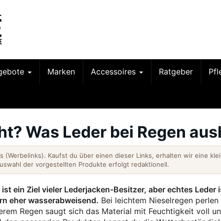
gebote
Marken
Accessoires
Ratgeber
Pf
ht? Was Leder bei Regen aus
nks (Werbelinks). Kaufst du über einen dieser Links, erhalten wir eine kle
Auswahl der vorgestellten Produkte erfolgt redaktionell.
t ein Ziel vieler Lederjacken-Besitzer, aber echtes Leder i
ern eher wasserabweisend.
Bei leichtem Nieselregen perlen
erem Regen saugt sich das Material mit Feuchtigkeit voll u