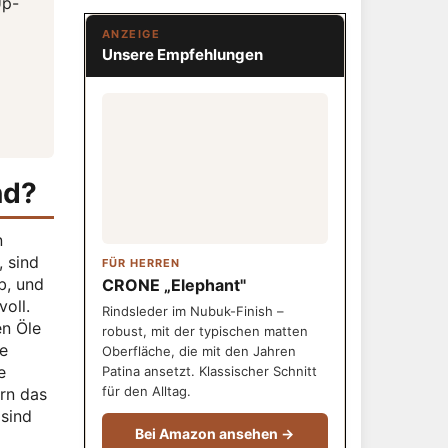
Up-
ANZEIGE
Unsere Empfehlungen
nd?
n
 sind
FÜR HERREN
b, und
CRONE „Elephant"
oll.
Rindsleder im Nubuk-Finish –
en Öle
robust, mit der typischen matten
e
Oberfläche, die mit den Jahren
e
Patina ansetzt. Klassischer Schnitt
für den Alltag.
rn das
 sind
Bei Amazon ansehen →