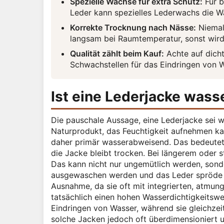
Spezielle Wachse für extra Schutz:
Für b
Leder kann spezielles Lederwachs die W
Korrekte Trocknung nach Nässe:
Niemal
langsam bei Raumtemperatur, sonst wird
Qualität zählt beim Kauf:
Achte auf dicht
Schwachstellen für das Eindringen von W
Ist eine Lederjacke was
Die pauschale Aussage, eine Lederjacke sei was
Naturprodukt, das Feuchtigkeit aufnehmen kan
daher primär wasserabweisend. Das bedeutet, 
die Jacke bleibt trocken. Bei längerem oder 
Das kann nicht nur ungemütlich werden, sond
ausgewaschen werden und das Leder spröde w
Ausnahme, da sie oft mit integrierten, atmu
tatsächlich einen hohen Wasserdichtigkeitsw
Eindringen von Wasser, während sie gleichzeit
solche Jacken jedoch oft überdimensioniert u