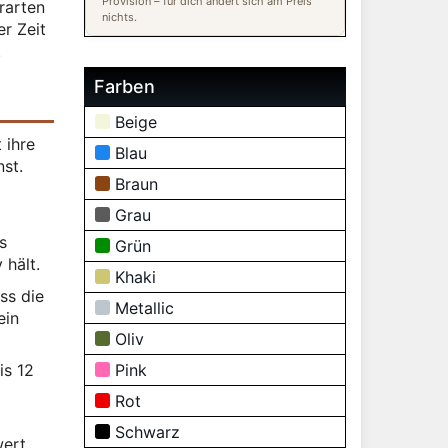
Provision – für dich ändert sich am Preis
rarten
nichts.
r Zeit
.
Farben
Beige
 ihre
Blau
st.
Braun
Grau
s
Grün
 hält.
Khaki
ss die
Metallic
ein
Oliv
is 12
Pink
Rot
Schwarz
ert.