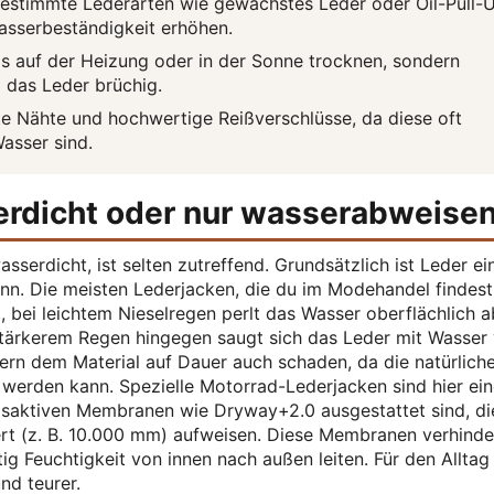
estimmte Lederarten wie gewachstes Leder oder Oil-Pull-
asserbeständigkeit erhöhen.
s auf der Heizung oder in der Sonne trocknen, sondern
 das Leder brüchig.
e Nähte und hochwertige Reißverschlüsse, da diese oft
asser sind.
serdicht oder nur wasserabweise
serdicht, ist selten zutreffend. Grundsätzlich ist Leder ei
n. Die meisten Lederjacken, die du im Modehandel findest,
bei leichtem Nieselregen perlt das Wasser oberflächlich a
stärkerem Regen hingegen saugt sich das Leder mit Wasser v
ern dem Material auf Dauer auch schaden, da die natürlich
erden kann. Spezielle Motorrad-Lederjacken sind hier ein
ngsaktiven Membranen wie Dryway+2.0 ausgestattet sind, di
ert (z. B. 10.000 mm) aufweisen. Diese Membranen verhinde
ig Feuchtigkeit von innen nach außen leiten. Für den Alltag
nd teurer.