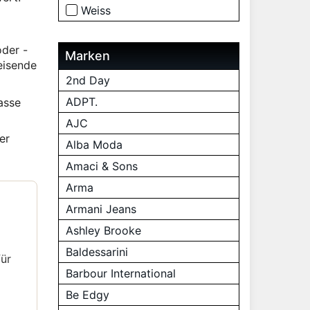
Weiss
oder -
Marken
eisende
2nd Day
ADPT.
asse
AJC
er
Alba Moda
Amaci & Sons
Arma
Armani Jeans
Ashley Brooke
Baldessarini
für
Barbour International
Be Edgy