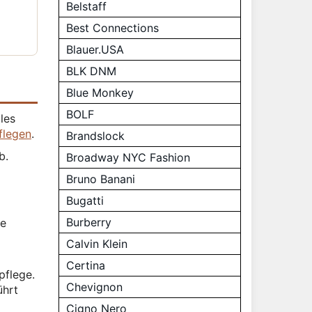
Belstaff
Best Connections
Blauer.USA
BLK DNM
Blue Monkey
BOLF
les
flegen
.
Brandslock
b.
Broadway NYC Fashion
Bruno Banani
Bugatti
Burberry
ke
Calvin Klein
Certina
pflege.
Chevignon
ührt
Cigno Nero