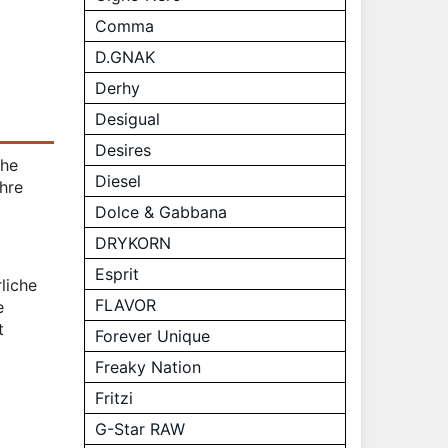
Comma
D.GNAK
Derhy
Desigual
Desires
che
Diesel
ahre
Dolce & Gabbana
DRYKORN
Esprit
liche
FLAVOR
e
t
Forever Unique
Freaky Nation
Fritzi
G-Star RAW