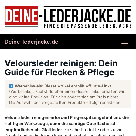
Skip
to
main
content
Deine-lederjacke.de
Toggl
navig
Veloursleder reinigen: Dein
Guide für Flecken & Pflege
Werbehinweis:
Dieser Artikel enthält Affiliate-Links
(Werbelinks). Kaufst du über einen dieser Links, erhalten wir
eine kleine Provision. Für dich ändert sich am Preis nichts.
Die Auswahl der vorgestellten Produkte erfolgt redaktionell.
Veloursleder reinigen erfordert Fingerspitzengefühl und die
richtigen Werkzeuge, denn die samtige Oberfläche ist
empfindlicher als Glattleder.
Falsche Produkte oder zu viel
Druck können die feinen Fasern dauerhaft beschädigen und