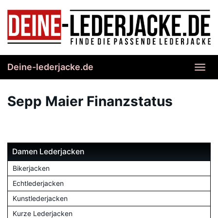
Skip
to
main
content
Deine-lederjacke.de
Toggl
navig
Sepp Maier Finanzstatus
Damen Lederjacken
Bikerjacken
Echtlederjacken
Kunstlederjacken
Kurze Lederjacken