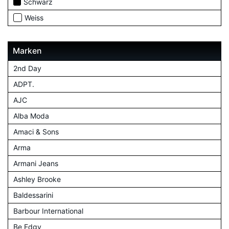
Schwarz
Weiss
Marken
2nd Day
ADPT.
AJC
Alba Moda
Amaci & Sons
Arma
Armani Jeans
Ashley Brooke
Baldessarini
Barbour International
Be Edgy