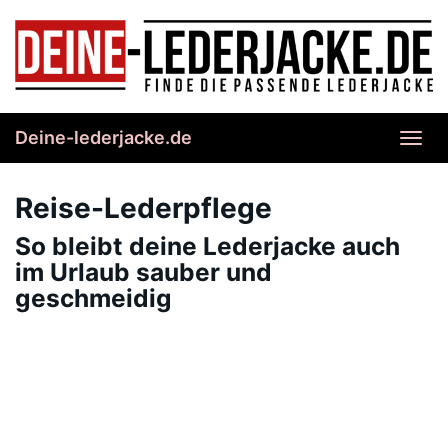
Skip
to
main
content
Deine-lederjacke.de
Toggl
navig
Reise-Lederpflege
So bleibt deine Lederjacke auch
im Urlaub sauber und
geschmeidig