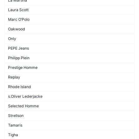
La Martina
Laura Scott
Marc O’Polo
Oakwood
Only
PEPE Jeans
Philipp Plein
Prestige Homme
Replay
Rhode Island
s.Oliver Lederjacke
Selected Homme
Strellson
Tamaris
Tigha