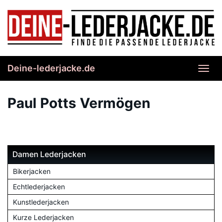
Skip
to
main
content
Deine-lederjacke.de
Toggl
navig
Paul Potts Vermögen
Damen Lederjacken
Bikerjacken
Echtlederjacken
Kunstlederjacken
Kurze Lederjacken