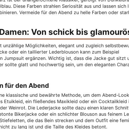
lau. Diese Farben strahlen Seriosität aus und lassen sich l
inieren. Vermeide für den Abend zu helle Farben oder star
 Damen: Von schick bis glamourö
t unzählige Möglichkeiten, elegant und zugleich selbstbew
cke oder ein taillierter Lederblouson kann zum Beispiel
 Jumpsuit ergänzen. Wichtig ist, dass die Jacke gut sitzt 
er sollte glatt und hochwertig sein, um den eleganten Char
en für den Abend
 eine klassische und bewährte Methode, um dem Abend-Look
Etuikleid, ein fließendes Maxikleid oder ein Cocktailkleid 
r Weinrot. Die Lederjacke sollte dazu einen klaren Schnit
etonte Bikerjacke oder ein schlichter Blouson aus feinem Le
tiefeletten, die das Bein strecken und dem Outfit eine fem
icht zu lang ist und die Taille des Kleides betont.