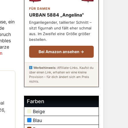
FÜR DAMEN
URBAN 5884 „Angelina"
se, ein
Enganliegender, taillierter Schnitt –
de
sitzt figurnah und fällt eher schmal
aus. Im Zweifel eine Größe größer
pruch
bestellen.
mbles
warze
Bei Amazon ansehen →
n
Werbehinweis:
Affiliate-Links. Kaufst du
über einen Link, erhalten wir eine kleine
Provision – für dich ändert sich am Preis
nichts.
Farben
al
26,
Beige
Blau