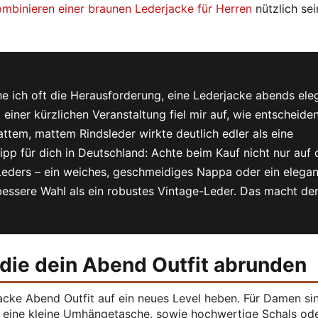
mbinieren einer braunen Lederjacke für Herren
nützlich sei
e ich oft die Herausforderung, eine Lederjacke abends ele
 einer kürzlichen Veranstaltung fiel mir auf, wie entscheide
attem, mattem Rindsleder wirkte deutlich edler als eine
ipp für dich in Deutschland: Achte beim Kauf nicht nur auf
 Leders – ein weiches, geschmeidiges Nappa oder ein elega
e bessere Wahl als ein robustes Vintage-Leder. Das macht de
 die dein Abend Outfit abrunden
acke Abend Outfit auf ein neues Level heben. Für Damen si
er eine kleine Umhängetasche, sowie hochwertige Schals od