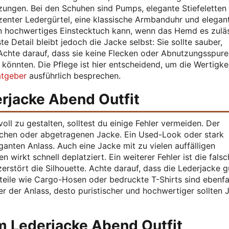
zungen. Bei den Schuhen sind Pumps, elegante Stiefeletten
ezenter Ledergürtel, eine klassische Armbanduhr und elegan
in hochwertiges Einstecktuch kann, wenn das Hemd es zuläs
te Detail bleibt jedoch die Jacke selbst: Sie sollte sauber,
Achte darauf, dass sie keine Flecken oder Abnutzungsspur
könnten. Die Pflege ist hier entscheidend, um die Wertigke
atgeber
ausführlich besprechen.
rjacke Abend Outfit
oll zu gestalten, solltest du einige Fehler vermeiden. Der
rtlichen oder abgetragenen Jacke. Ein Used-Look oder stark
anten Anlass. Auch eine Jacke mit zu vielen auffälligen
 wirkt schnell deplatziert. Ein weiterer Fehler ist die fals
rstört die Silhouette. Achte darauf, dass die Lederjacke gu
rteile wie Cargo-Hosen oder bedruckte T-Shirts sind ebenfa
ter der Anlass, desto puristischer und hochwertiger sollten 
m Lederjacke Abend Outfit