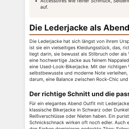
Accessoires wie feiner Schmuck, Seiden
auf.
Die Lederjacke als Abend
Die Lederjacke hat sich längst von ihrem Urs
ist sie ein vielseitiges Kleidungsstück, das, r
liegt darin, sie bewusst als Stilbruch oder a
eine hochwertige Jacke aus feinem Nappaleder
eine Used-Look-Bikerjacke. Mit der richtigen
selbstbewusste und moderne Note verleihen,
darum, eine Balance zwischen Rock-Chic und 
Der richtige Schnitt und die pa
Für ein elegantes Abend Outfit mit Lederjack
klassische Bikerjacke in Schwarz oder Dunkelbr
Reißverschlüsse oder Nieten haben. Ein purist
Schnickschnack wirken oft noch edler. Auch ei
den Farben dominieren gedeckte Töne: Schwar