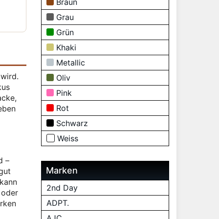
Braun
Grau
Grün
Khaki
Metallic
 wird.
Oliv
kus
Pink
acke,
Rot
geben
Schwarz
Weiss
d –
Marken
gut
 kann
2nd Day
 oder
ADPT.
irken
AJC