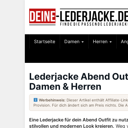
Skip
to
main
content
Startseite
Damen
Herren
An
Lederjacke Abend Outfi
Damen & Herren
Werbehinweis:
Dieser Artikel enthält Affiliate-Li
Provision. Für dich ändert sich am Preis nichts. Die 
Eine Lederjacke für dein Abend Outfit zu nut
stilvollen und modernen Look kreieren.
Weg vo