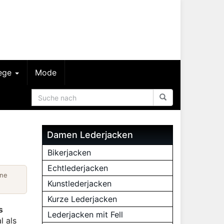
lege
Mode
Damen Lederjacken
Bikerjacken
Echtlederjacken
ine
Kunstlederjacken
Kurze Lederjacken
s
Lederjacken mit Fell
l als