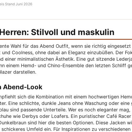
eis Stand Juni 2026
Herren: Stilvoll und maskulin
ente Wahl für das Abend Outfit, wenn sie richtig eingesetzt
it und Coolness, ohne dabei an Eleganz einzubüßen. Der Fo
und einer minimalistischen Ästhetik. Eine gut sitzende Lederj
 kann einem Hemd- und Chino-Ensemble den letzten Schliff 
lazer darstellen.
en Abend-Look
empfiehlt sich die Kombination mit einem hochwertigen Hem
er. Eine schlichte, dunkle Jeans ohne Waschung oder eine 
blau sind passende Unterteile. Wer es noch eleganter mag,
uhe wie Derbys oder Loafers. Ein puristischer Café Racer
 Dunkelbraun sind hier die besten Optionen. Diese Jacken w
n schickeres Umfeld ein. Für Inspirationen zu verschiedenen