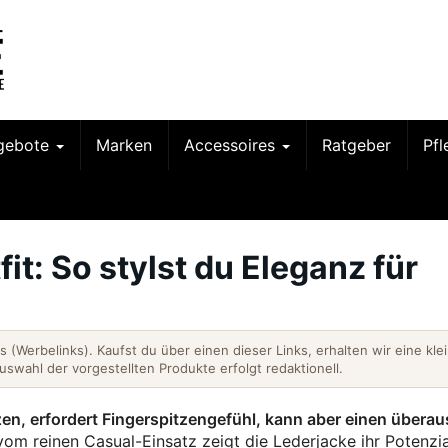
gebote
Marken
Accessoires
Ratgeber
Pf
t: So stylst du Eleganz für
nks (Werbelinks). Kaufst du über einen dieser Links, erhalten wir eine kle
Auswahl der vorgestellten Produkte erfolgt redaktionell.
zen, erfordert Fingerspitzengefühl, kann aber einen überau
m reinen Casual-Einsatz zeigt die Lederjacke ihr Potenzia