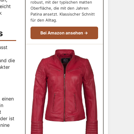
robust, mit der typischen matten
eicht
Oberfläche, die mit den Jahren
k
Patina ansetzt. Klassischer Schnitt
für den Alltag.
s
Bei Amazon ansehen →
usst
und die
akter
 einen
in
t
der ist
inine