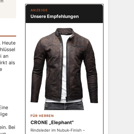
ch
ANZEIGE
Unsere Empfehlungen
. Heute
hlüssel
i an
rkt als
e
t
Eine
lige
FÜR HERREN
CRONE „Elephant"
in. Bei
Rindsleder im Nubuk-Finish –
aun,