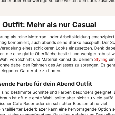
tücher oder hochwertige Schuhe werten den Look zusätzli
 Outfit: Mehr als nur Casual
prung als reine Motorrad- oder Arbeitskleidung emanzipiert
ichtig kombiniert, auch abends seine Stärke ausspielt. Der Sc
ls Veredelung eines schickeren Looks einzusetzen. Denk dabe
, die eine glatte Oberfläche besitzt und weniger robust wi
 Wahl von Schnitt und Material kannst du deinem
Styling
ein
 ohne dabei den Rahmen des Anlasses zu sprengen. Es geh
eleganter Garderobe zu finden.
ssende Farbe für dein Abend Outfit
e sind bestimmte Schnitte und Farben besonders geeignet. 
aun ist oft die erste Wahl, sollte aber nicht zu viele auffäl
ischer Café Racer oder ein schlichter Blouson ohne viel
n taillierter Lederblazer kann eine hervorragende Option se
z ist der unangefochtene Klassiker, gefolgt von Dunkelbr