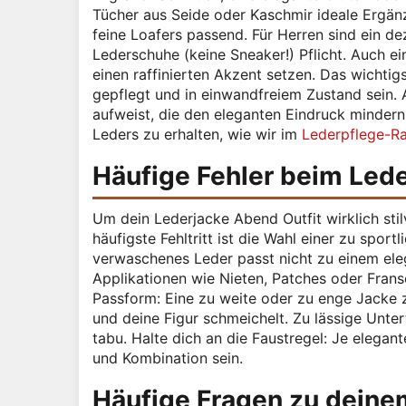
Tücher aus Seide oder Kaschmir ideale Ergän
feine Loafers passend. Für Herren sind ein d
Lederschuhe (keine Sneaker!) Pflicht. Auch e
einen raffinierten Akzent setzen. Das wichtigs
gepflegt und in einwandfreiem Zustand sein. 
aufweist, die den eleganten Eindruck mindern 
Leders zu erhalten, wie wir im
Lederpflege-R
Häufige Fehler beim Lede
Um dein Lederjacke Abend Outfit wirklich stilv
häufigste Fehltritt ist die Wahl einer zu spo
verwaschenes Leder passt nicht zu einem eleg
Applikationen wie Nieten, Patches oder Fransen
Passform: Eine zu weite oder zu enge Jacke ze
und deine Figur schmeichelt. Zu lässige Unte
tabu. Halte dich an die Faustregel: Je elegan
und Kombination sein.
Häufige Fragen zu deine