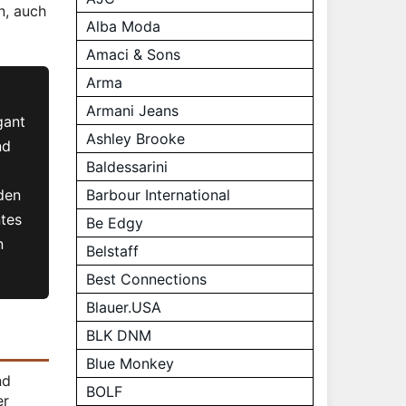
n, auch
Alba Moda
Amaci & Sons
Arma
Armani Jeans
gant
Ashley Brooke
nd
Baldessarini
Barbour International
 den
ntes
Be Edgy
n
Belstaff
Best Connections
Blauer.USA
BLK DNM
Blue Monkey
nd
BOLF
er