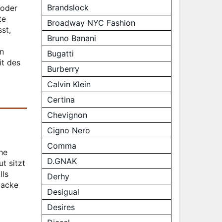
Brandslock
 oder
te
Broadway NYC Fashion
st,
Bruno Banani
en
Bugatti
it des
Burberry
Calvin Klein
Certina
Chevignon
Cigno Nero
Comma
che
D.GNAK
t sitzt
lls
Derhy
Jacke
Desigual
Desires