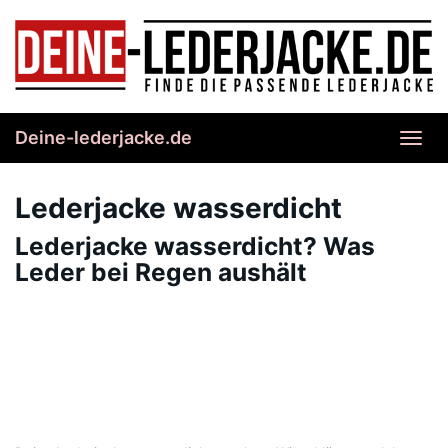
Skip
to
main
content
Deine-lederjacke.de
Toggl
navig
Lederjacke wasserdicht
Lederjacke wasserdicht? Was
Leder bei Regen aushält