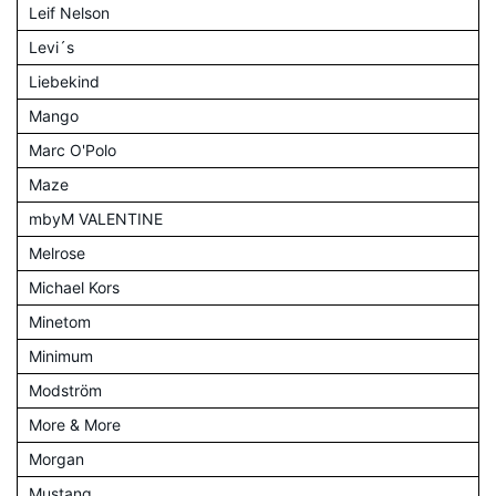
Leif Nelson
Levi´s
Liebekind
Mango
Marc O'Polo
Maze
mbyM VALENTINE
Melrose
Michael Kors
Minetom
Minimum
Modström
More & More
Morgan
Mustang