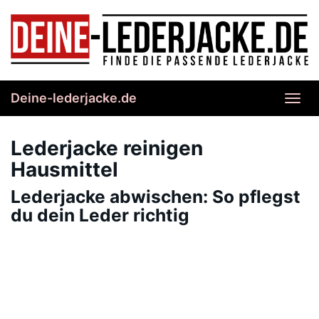
Skip
to
main
content
Deine-lederjacke.de
Toggl
navig
Lederjacke reinigen
Hausmittel
Lederjacke abwischen: So pflegst
du dein Leder richtig