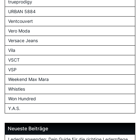
trueprodigy
URBAN 5884
Ventcouvert
Vero Moda
Versace Jeans
Vila
VSCT
VSP
Weekend Max Mara
Whistles
Won Hundred
Y.A.S.
Neueste Beiträge
Lederöl anwenden: Dein Guide für die richtige Lederpflege