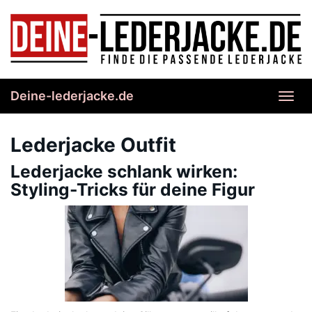
Skip
to
main
content
Deine-lederjacke.de
Toggl
navig
Lederjacke Outfit
Lederjacke schlank wirken:
Styling-Tricks für deine Figur