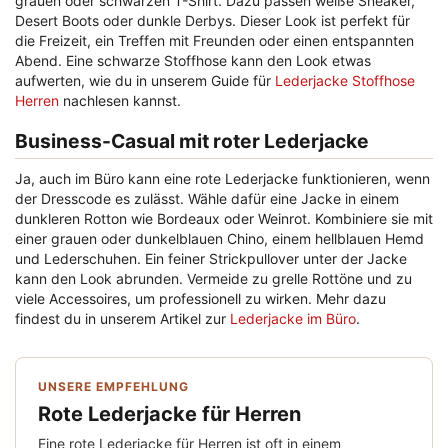
grauen oder schwarzen T-Shirt. Dazu passen weiße Sneaker,
Desert Boots oder dunkle Derbys. Dieser Look ist perfekt für
die Freizeit, ein Treffen mit Freunden oder einen entspannten
Abend. Eine schwarze Stoffhose kann den Look etwas
aufwerten, wie du in unserem Guide für
Lederjacke Stoffhose
Herren
nachlesen kannst.
Business-Casual mit roter Lederjacke
Ja, auch im Büro kann eine rote Lederjacke funktionieren, wenn
der Dresscode es zulässt. Wähle dafür eine Jacke in einem
dunkleren Rotton wie Bordeaux oder Weinrot. Kombiniere sie mit
einer grauen oder dunkelblauen Chino, einem hellblauen Hemd
und Lederschuhen. Ein feiner Strickpullover unter der Jacke
kann den Look abrunden. Vermeide zu grelle Rottöne und zu
viele Accessoires, um professionell zu wirken. Mehr dazu
findest du in unserem Artikel zur
Lederjacke im Büro
.
UNSERE EMPFEHLUNG
Rote Lederjacke für Herren
Eine rote Lederjacke für Herren ist oft in einem