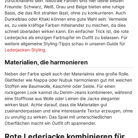
zurückhaltend sein. Neutrale Farben sind hier deine besten
Freunde: Schwarz, Weiß, Grau und Beige bieten eine ruhige
Basis, die das Rot strahlen lässt, ohne zu konkurrieren. Auch
Dunkelblau oder Khaki können eine gute Wahl sein. Vermeide
es, zu viele kräftige Farben miteinander zu mischen, da dies
schnell überladen wirken kann. Ein einfacher Trick ist, die rote
Lederjacke als einzigen Farbtupfer im Outfit zu belassen. Für
weitere allgemeine Styling-Tipps schau in unseren Guide für
Lederjacken-Styling
.
Materialien, die harmonieren
Neben der Farbe spielt auch der Materialmix eine große Rolle.
Glattleder wie Nappa oder Nubuk harmonieren gut mit weichen
Stoffen wie Baumwolle, Kaschmir oder Seide. Für einen
rockigeren Look kannst du Denim-Jeans kombinieren, während
eine Stoffhose aus Wolle oder Leinen die Jacke eleganter
wirken lässt. Achte darauf, dass die Materialien gut
zueinanderpassen und eine interessante Textur erzeugen, ohne
zu unruhig zu wirken. Das Spiel mit unterschiedlichen
Oberflächen macht ein Outfit oft spannender.
Rote Lederjacke kombinieren für