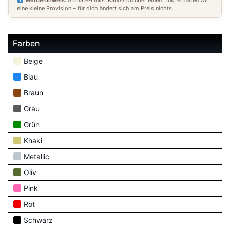
Werbehinweis:
Affiliate-Links. Kaufst du über einen Link, erhalten wir
eine kleine Provision – für dich ändert sich am Preis nichts.
Farben
Beige
Blau
Braun
Grau
Grün
Khaki
Metallic
Oliv
Pink
Rot
Schwarz