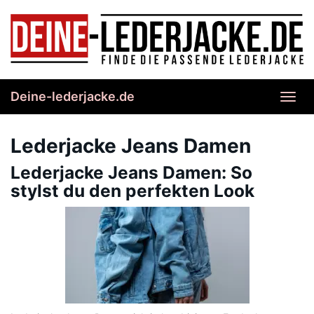
Skip
to
main
content
Deine-lederjacke.de
Toggl
navig
Lederjacke Jeans Damen
Lederjacke Jeans Damen: So
stylst du den perfekten Look