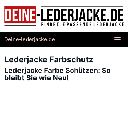
Skip
to
main
content
Deine-lederjacke.de
Toggl
navig
Lederjacke Farbschutz
Lederjacke Farbe Schützen: So
bleibt Sie wie Neu!