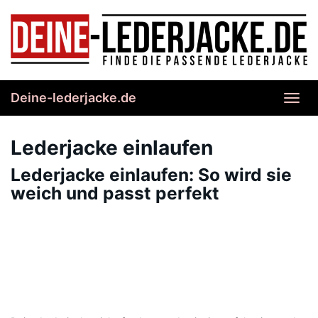
Skip
to
main
content
Deine-lederjacke.de
Toggl
navig
Lederjacke einlaufen
Lederjacke einlaufen: So wird sie
weich und passt perfekt