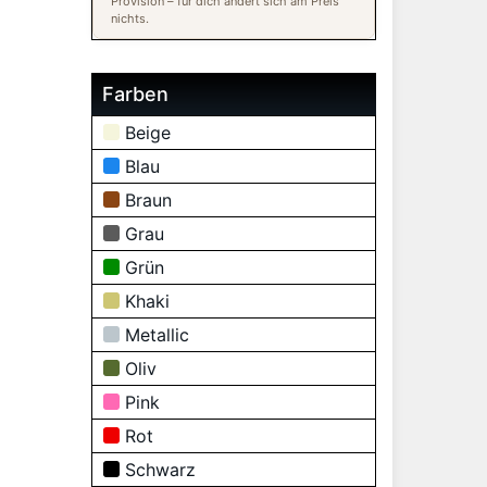
Provision – für dich ändert sich am Preis
nichts.
Farben
Beige
Blau
Braun
Grau
Grün
Khaki
Metallic
Oliv
Pink
Rot
Schwarz