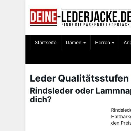
Skip
to
main
content
Startseite
Damen
Herren
An
Leder Qualitätsstufen
Rindsleder oder Lammnap
dich?
Rindsled
Haltbark
den Preis