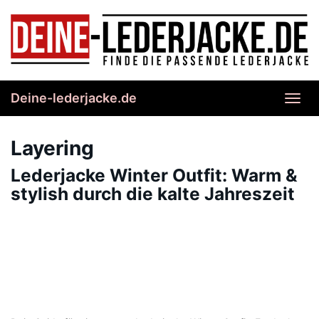
Skip
to
main
content
Deine-lederjacke.de
Toggl
navig
Layering
Lederjacke Winter Outfit: Warm &
stylish durch die kalte Jahreszeit