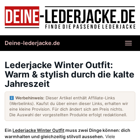
Skip
to
main
content
Deine-lederjacke.de
Toggl
navig
Lederjacke Winter Outfit:
Warm & stylish durch die kalte
Jahreszeit
Werbehinweis:
Dieser Artikel enthält Affiliate-Links
(Werbelinks). Kaufst du über einen dieser Links, erhalten wir
eine kleine Provision. Für dich ändert sich am Preis nichts.
Die Auswahl der vorgestellten Produkte erfolgt redaktionell.
Ein
Lederjacke Winter Outfit
muss zwei Dinge können: dich
warmhalten und gleichzeitig stilvoll aussehen.
Viele