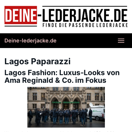
Skip
to
main
content
Deine-lederjacke.de
Toggl
navig
Lagos Paparazzi
Lagos Fashion: Luxus-Looks von
Ama Reginald & Co. im Fokus