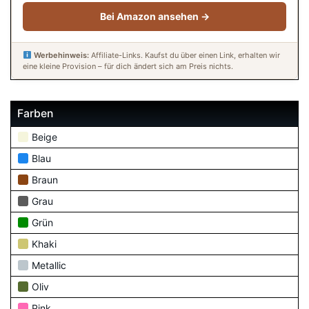
Bei Amazon ansehen →
Werbehinweis:
Affiliate-Links. Kaufst du über einen Link, erhalten wir
eine kleine Provision – für dich ändert sich am Preis nichts.
Farben
Beige
Blau
Braun
Grau
Grün
Khaki
Metallic
Oliv
Pink